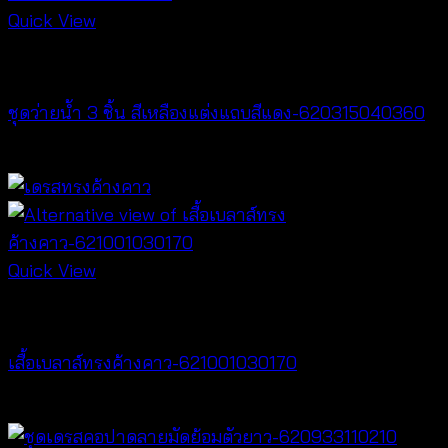
Quick View
Bralette & Swimwear
ชุดว่ายน้ำ 3 ชิ้น สีเหลืองแต่งแถบสีแดง-620315040360
Original
Current
฿
720
฿
159
price
price
was:
is:
฿720.
฿159.
Quick View
NEW PRODUCT
เสื้อเบลาส์ทรงค้างคาว-621001030170
฿
340