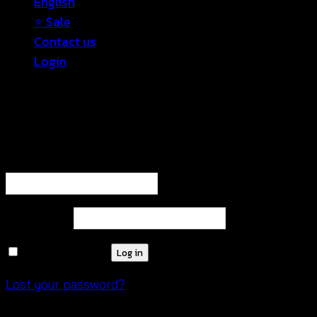
English
⭐ Sale
Contact us
Login
Login
Required
Username or email address
*
Required
Password
*
Remember me
Log in
Lost your password?