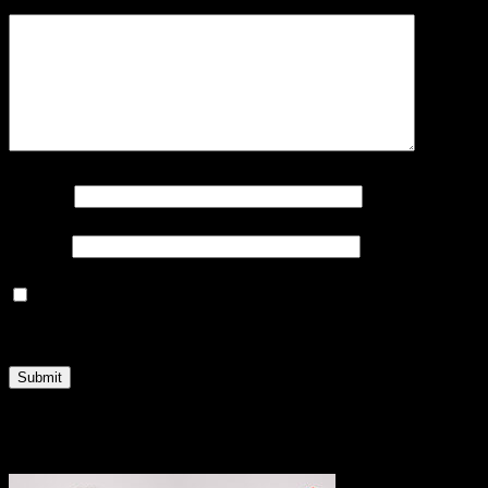
Name
*
Email
*
Save my name, email, and website in this browser
for the next time I comment.
Related products