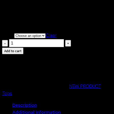
เนื้อผ้านิ่มสวมใส่สบาย ระบายอากาศได้ดี
มี 2 สี ให้เลือก มิกซ์แอนด์แมชต์
ดีไซน์ น่ารักสดใส เซ็กซี่ ไม่ซ้ำแบบใคร
Color
Clear
Pom
pom
Add to cart
Bralette
Top-
บรา
ถัก
โค
SKU:
651201090150
Categories:
NEW PRODUCT
,
รเชต์
Tops
ผูก
Description
หลัง
Additional information
ชาย