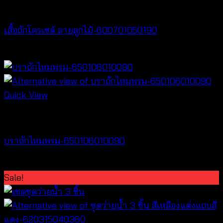
NEW PRODUCT
เสื้อถักโครเชต์ ลายลูกไม้-600701050190
฿
380
Quick View
Bralette & Swimwear
บราถักไหมพรม-650106010090
Price
฿
180
–
฿
260
range:
Sale!
฿180
through
฿260