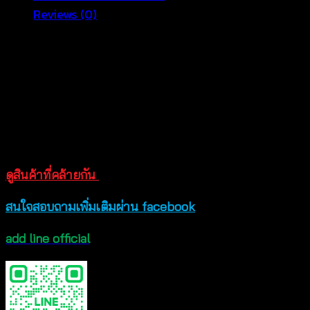
Reviews (0)
แต่ง
ตุ้งติ้ง
HOT สุดอะไรสุด มาสดใสซาบซ่า ไปกับเสื้อถักชายหาด สุด
สลับ
แซ่บ เสื้อถักโครเชต์ สไตล์ซัมเมอร์ ที่จะมาทำให้วันหยุดของ
สี
สาวๆ สุดแสนจะพิเศษ สามารถสวมใส่กับกาเกงขาสั้น
(มี
กางเกงขายาว หรือใส่ทับบิกนี่ ก็ปังฝุดๆ งานถักเนื้อนิ่ม สวม
ฟองน้ำ
ใส่ สบาย ระบายอากาศได้ดี ไม่ร้อน ไม่คัน มี 2 สี ให้เลือก
เสริม
ด้วยกั สนใจสั่งออนไลน์ ได้ 24 ชม เลยน้าาา
ทรง)
-
ดูสินค้าที่คล้ายกัน
651201090150
สนใจสอบถามเพิ่มเติมผ่าน facebook
quantity
add line official