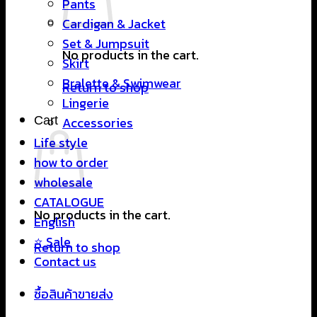
Pants
Cardigan & Jacket
Set & Jumpsuit
No products in the cart.
Skirt
Bralette & Swimwear
Return to shop
Lingerie
Cart
Accessories
Life style
how to order
wholesale
CATALOGUE
No products in the cart.
English
⭐ Sale
Return to shop
Contact us
ซื้อสินค้าขายส่ง