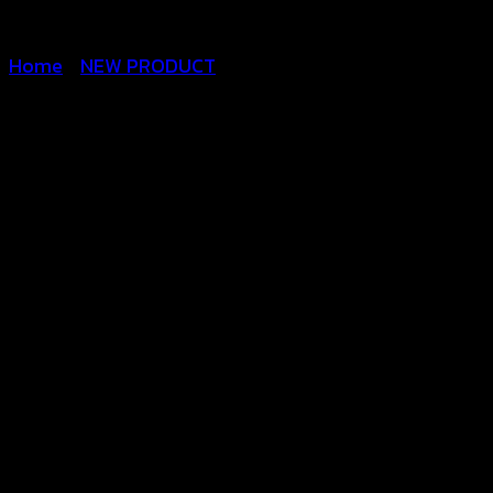
Home
/
NEW PRODUCT
Pom pom Bralette Top-
บราถักโครเชต์ผูกหลัง ชาย
แต่งตุ้งติ้งสลับสี (มีฟองน้ำ
เสริมทรง) – 651201090150
฿
300