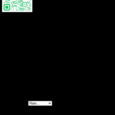
Color
Beige, White
Reviews
There are no reviews yet.
Be the first to review “Pom pom Bralette Top-
บราถักโครเชต์ผูกหลัง ชายแต่งตุ้งติ้งสลับสี (มี
ฟองน้ำเสริมทรง) – 651201090150”
Your rating
*
Your review
*