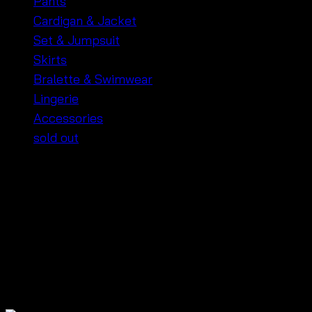
Pants
Cardigan & Jacket
Set & Jumpsuit
Skirts
Bralette & Swimwear
Lingerie
Accessories
sold out
Step into style with the
Bohemian Crochet Jacket
,
the ultimate must-have for any boho fashion lover.
This chic jacket features intricate crochet details,
perfect for adding a touch of bohemian flair to your
everyday outfits. Whether you’re dressing up for a
special occasion or keeping it casual, this trendy
piece will elevate your look effortlessly.