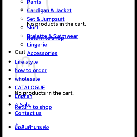
Pants
Cardigan & Jacket
Set & Jumpsuit
No products in the cart.
Skirt
Bralette & Swimwear
Return to shop
Lingerie
Cart
Accessories
Life style
how to order
wholesale
CATALOGUE
No products in the cart.
English
⭐ Sale
Return to shop
Contact us
ซื้อสินค้าขายส่ง