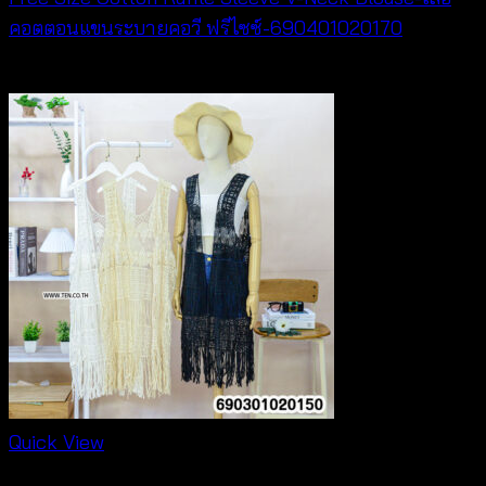
คอตตอนแขนระบายคอวี ฟรีไซซ์-690401020170
฿
340
Quick View