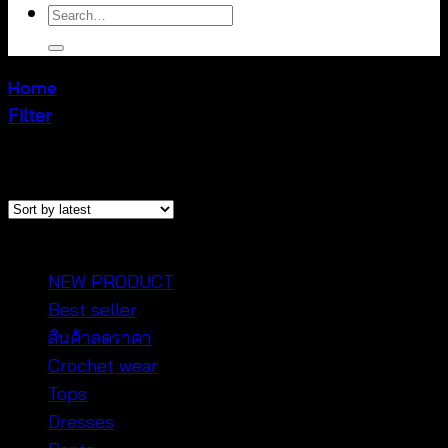
Search
for:
Home
/
Cardigan & Jacket
Filter
Sorted
Showing 1–12 of 203 results
by
latest
หมวดหมู่สินค้า
NEW PRODUCT
Best seller
สินค้าลดราคา
Crochet wear
Tops
Dresses