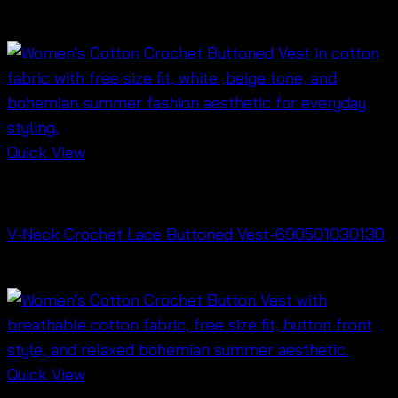
฿
320
Quick View
Cardigan & Jacket
V-Neck Crochet Lace Buttoned Vest-690501030130
฿
260
Quick View