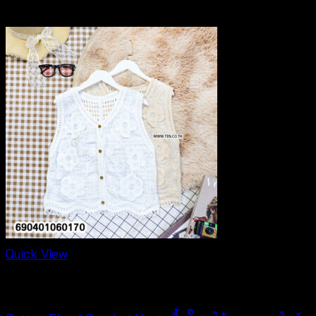
฿
340
Quick View
Cardigan & Jacket