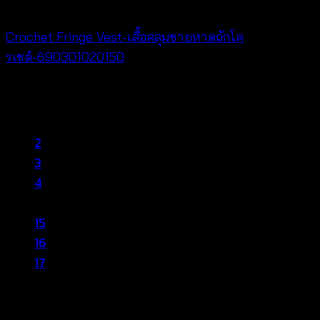
Cardigan & Jacket
Crochet Fringe Vest-เสื้อคลุมชายหาดถักโค
รเชต์-690301020150
฿
300
1
2
3
4
…
15
16
17
V