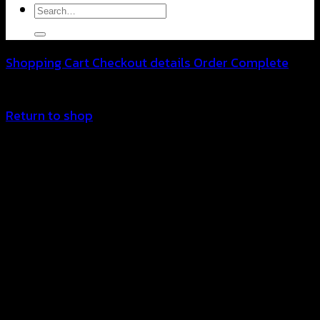
Search
for:
Shopping Cart
Checkout details
Order Complete
Your cart is currently empty.
Return to shop
V