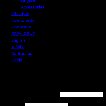
Lingerie
Accessories
Life style
how to order
wholesale
CATALOGUE
English
⭐ Sale
Contact us
Login
Login
Required
Username or email address
*
Required
Password
*