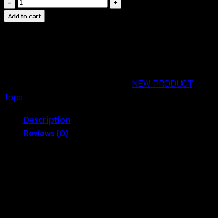
เสื้อ
ทรง
Add to cart
ค้างคาว-621001020170
quantity
SKU:
621001020170
Categories:
NEW PRODUCT
,
Tops
Description
Reviews (0)
เสื้อเบลาส์ค้างคาวลายลูกไม้ แต่งแถบลูกไม้สวย ๆ ผ้า
คอตตอนผสม งานดีมาก ใส่สบาย สไตล์โบฮีเมียน นิด ๆ
ดีไซน์คอวีเว้า แต่งเพิ่มเว้าที่ปลายเสื้อ ทำให้มีเสน่ห์มากขึ้น
ผ้าไม่หนาและบางจนเกินไป เหมาะใส่กับอากาศบ้านเรา