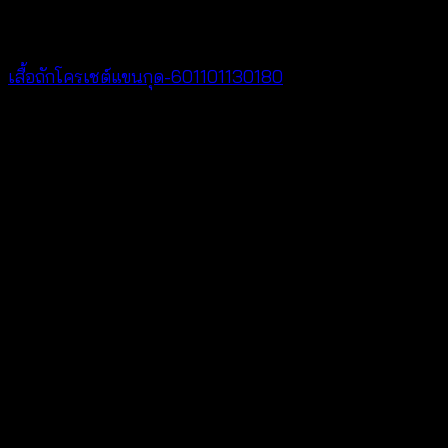
NEW PRODUCT
เสื้อถักโครเชต์แขนกุด-601101130180
฿
360
V