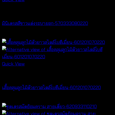
Dresses
มินิเดรสสีขาวแต่งระบายอก-570333080220
฿
440
Quick View
Cardigan & Jacket
เสื้อคลุมลูกไม้ตัวยาวสไตล์โบฮีเมี่ยน-601201070220
Price
฿
240
–
฿
440
range:
฿240