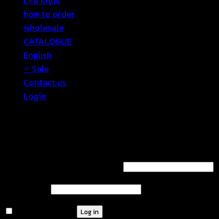
Life style
how to order
wholesale
CATALOGUE
English
⭐ Sale
Contact us
Login
Login
Required
Username or email address
*
Required
Password
*
Remember me
Log in