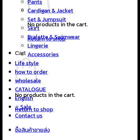
Pants
Cardigan & Jacket
Set & Jumpsuit
No products in the cart.
Skirt
Bralette & Swimwear
Return to shop
Lingerie
Cart
Accessories
Life style
how to order
wholesale
CATALOGUE
No products in the cart.
English
⭐ Sale
Return to shop
Contact us
ซื้อสินค้าขายส่ง