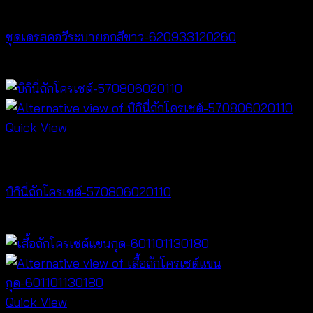
Dresses
ชุดเดรสคอวีระบายอกสีขาว-620933120260
฿
520
Quick View
Bralette & Swimwear
บิกินี่ถักโครเชต์-570806020110
Price
฿
220
–
฿
240
range:
฿220
through
฿240
Quick View