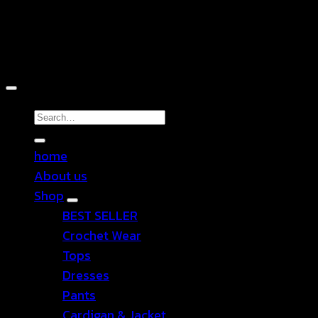
Copyright 2026 ©
TEN SHOP
Search
for:
home
About us
Shop
BEST SELLER
Crochet Wear
Tops
Dresses
Pants
Cardigan & Jacket