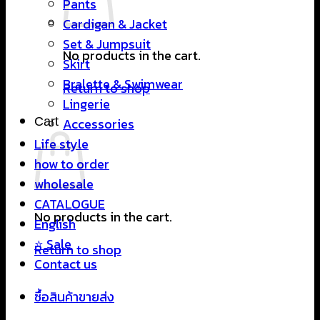
Pants
Cardigan & Jacket
Set & Jumpsuit
No products in the cart.
Skirt
Bralette & Swimwear
Return to shop
Lingerie
Cart
Accessories
Life style
how to order
wholesale
CATALOGUE
No products in the cart.
English
⭐ Sale
Return to shop
Contact us
ซื้อสินค้าขายส่ง