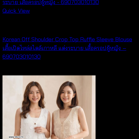
Quick View
NEW PRODUCT
Korean Off Shoulder Crop Top Ruffle Sleeve Blouse
เสื้อเปิดไหล่สไตล์เกาหลี แต่งระบาย เสื้อครอปผู้หญิง –
690703010130
฿
260