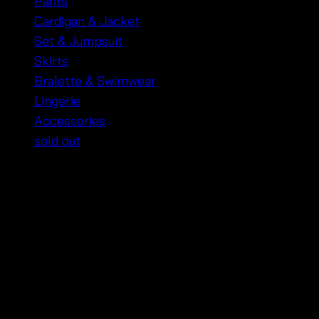
Pants
Cardigan & Jacket
Set & Jumpsuit
Skirts
Bralette & Swimwear
Lingerie
Accessories
sold out
Casual Women’s Tops
Upgrade your wardrobe with our
Casual Women’s
Tops
. Perfect for any casual occasion, these tops
offer both comfort and style. Made from high-quality
fabrics, they provide a comfortable fit all day long.
Whether you’re looking for vibrant prints or classic
solids, our collection has something for everyone.