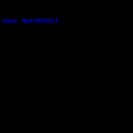
Home
/
NEW PRODUCT
เสื้อถักโครเชต์ลายดอกชาย
ระบายติด
ตุ้งติ้ง-650501170150
฿
300
สินค้าสวยตรงตามแบบนางแบบใส่ถ่ายจากสินค้าจริง