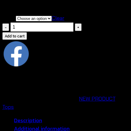
ดีไซน์น่ารัก สดใส เซ็กซี่ ขี้เล่น
color
Clear
เสื้อ
ถัก
Add to cart
โค
รเชต์
ลาย
ดอก
ชาย
ระบาย
ติด
SKU:
650501170150
Categories:
NEW PRODUCT
,
ตุ้งติ้ง-650501170150
Tops
quantity
Description
Additional information