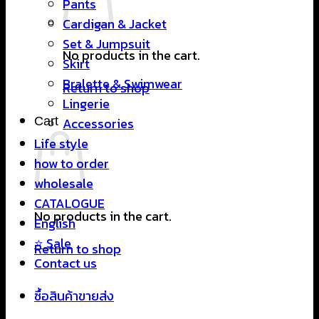
Pants
Cardigan & Jacket
Set & Jumpsuit
No products in the cart.
Skirt
Bralette & Swimwear
Return to shop
Lingerie
Cart
Accessories
Life style
how to order
wholesale
CATALOGUE
No products in the cart.
English
⭐ Sale
Return to shop
Contact us
ซื้อสินค้าขายส่ง