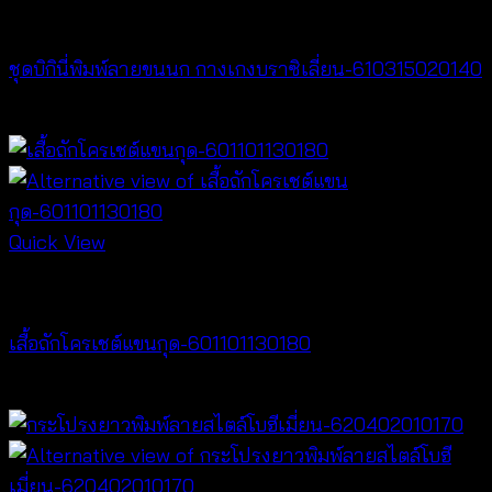
Bralette & Swimwear
ชุดบิกินี่พิมพ์ลายขนนก กางเกงบราซิเลี่ยน-610315020140
฿
280
Quick View
NEW PRODUCT
เสื้อถักโครเชต์แขนกุด-601101130180
฿
360