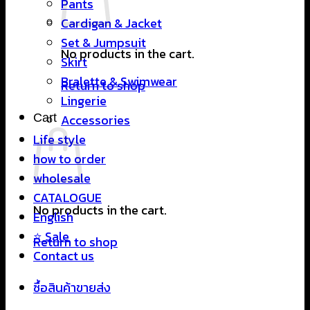
Pants
Cardigan & Jacket
Set & Jumpsuit
No products in the cart.
Skirt
Bralette & Swimwear
Return to shop
Lingerie
Cart
Accessories
Life style
how to order
wholesale
CATALOGUE
No products in the cart.
English
⭐ Sale
Return to shop
Contact us
ซื้อสินค้าขายส่ง