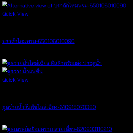
Quick View
Bralette & Swimwear
บราถักไหมพรม-650106010090
Price
฿
180
–
฿
260
range:
฿180
through
Quick View
฿260
Bralette & Swimwear
ชุดว่ายน้ำวันพีซไหล่เฉียง-610915070380
฿
760