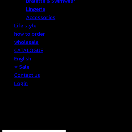
Bralette & Swimwear
Lingerie
Accessories
Life style
how to order
wholesale
CATALOGUE
English
⭐ Sale
Contact us
Login
Login
Required
Username or email address
*