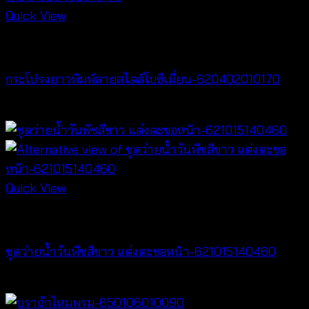
Quick View
NEW PRODUCT
กระโปรงยาวพิมพ์ลายสไตล์โบฮีเมี่ยน-620402010170
฿
340
Quick View
Bralette & Swimwear
ชุดว่ายน้ำวันพีซสีขาว แต่งตะขอหน้า-621015140460
฿
920