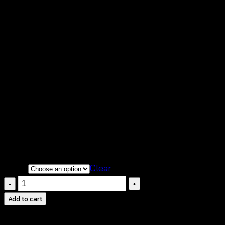
-631102010200
฿
400
มี 3 สีให้เลือกมิกซ์แอนด์แมชต์
ดีไซน์น่ารักสดใส เหมาะสวมใส่วันสบายๆ
เนื้อผ้านิ่มวมใส่สบาย
Color
Clear
Long
Crochet
Add to cart
Pants-
กางเกง