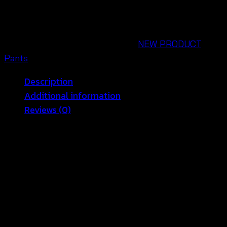
ขา
ยาว
ถัก
SKU:
631102010200
Categories:
NEW PRODUCT
,
โค
Pants
รเชต์
Description
ลาย
Additional information
ดอก
Reviews (0)
หก
เหลี่ยม
กางเกงทอขายาวลายลูกไม้ กางเกงแฟชั่นขายาว แบรนด์
-631102010200
ten shop จะมาทำให้วันหยุดของสาวๆ สมบูรณ์แบบมากยิ่ง
quantity
ขึ้น กางเกงขายาวทอลายลูกไม้สุดคิ้วท์ ดีไซน์เก๋ สุดๆ ไม่ซ้ำ
แบบใคร ผ้าทอเนื้อหนา แต่ระบายอากาศได้ดี เหมาะกับ
อากาศบ้านเราเป็นที่สุด ผ้าเนื้อนิ่ม ใส่สบาย สามๆ สามารถ
เลือกใส่ทับบิกินี่ตัวเก่ง โชว์ความเซ็กซี่แบบมีสไตล์ ได้อย่าง
มั่นใจสุดๆ สินค้ามี 4 สี ให้เลือกมิกซ์แอนด์แมชต์ สนใจสั่งซื้อ