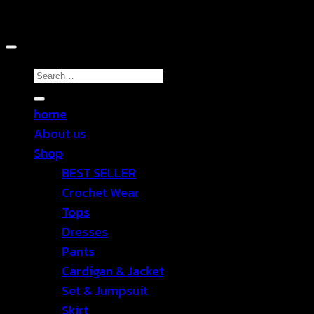
Copyright 2026 ©
TEN SHOP
Search
for:
home
About us
Shop
BEST SELLER
Crochet Wear
Tops
Dresses
Pants
Cardigan & Jacket
Set & Jumpsuit
Skirt