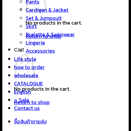
Pants
Cardigan & Jacket
Set & Jumpsuit
No products in the cart.
Skirt
Bralette & Swimwear
Return to shop
Lingerie
Cart
Accessories
Life style
how to order
wholesale
CATALOGUE
No products in the cart.
English
⭐ Sale
Return to shop
Contact us
ซื้อสินค้าขายส่ง