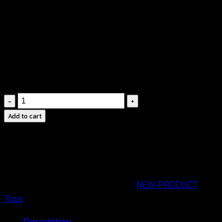
฿
280
ดีไซน์น่ารักสดใส ไม่ซ้ำแบบใคร
เนื้อผ้านิ่มสวมใส่สบาย เหมาะกับอากาศหน้าร้อน
Two
tone
Add to cart
sleeveless
top-
เสื้อ
แขน
กุด
SKU:
620701020140
Categories:
NEW PRODUCT
,
ผ้า
Tops
คอตตอน
Description