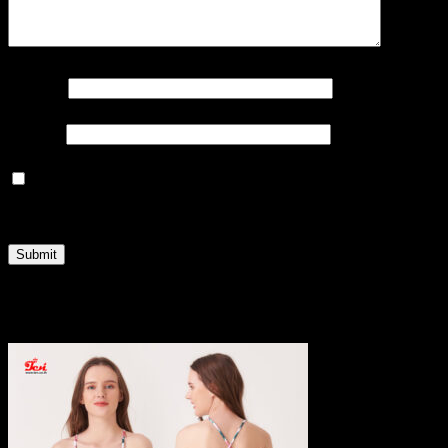
Name
*
Email
*
Save my name, email, and website in this browser
for the next time I comment.
Related products