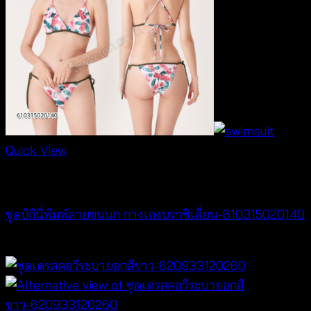
Quick View
Bralette & Swimwear
ชุดบิกินี่พิมพ์ลายขนนก กางเกงบราซิเลี่ยน-610315020140
฿
280