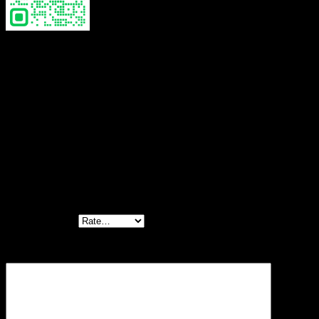
Reviews
There are no reviews yet.
Be the first to review “Two tone sleeveless
top-เสื้อแขนกุด ผ้าคอตตอนปักลายตกแต่งลูกไม้ สี
ทูโทน – 620701020140”
Your rating
*
Your review
*