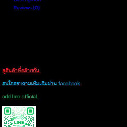
ปัก
Reviews (0)
ลาย
ตกแต่ง
เสื้อเบลาส์แฟชั่นดีไซน์แขนกุดคอวี ฉลุลายลูกไม้น่ารักๆ
ลูกไม้
เหมาะสวมใส่หน้าร้อน คัตติ้งเนี๊ยบ เนื้อผ้านิ่มสวมใส่สบาย
สี
ระบายอากาศได้ดี เป็นเสื้อแฟชั่นที่สาวๆ ต้องมีติดตู้ สินค้า
ทู
พร้อมส่ง ส่งไว ส่งเร็ว สนใจช้อปออนไลน์ได้เลย
โทน
-
ขนาด อก 36 นิ้ว ยาว 25 นิ้ว
620701020140
ดูสินค้าที่คล้ายกัน
quantity
สนใจสอบถามเพิ่มเติมผ่าน facebook
add line official