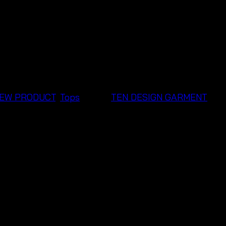
EW PRODUCT
,
Tops
Brand:
TEN DESIGN GARMENT
Top for Soft Summer Styling
ton comfort to an easy everyday look. Designed as a
fre
 sweet touch that helps simple outfits look more stylish