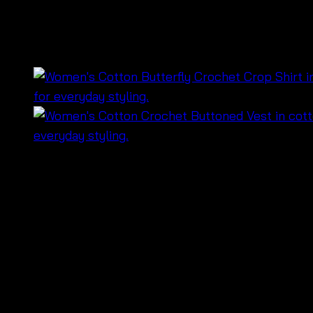
V-Neck Lace Embroidered
฿
320
🌿 เสื้อผู้หญิงผ้าคอตตอนดีไซน์ Sleeveless Top ฟรีไซซ์ ใส
✨ เนื้อผ้าคอตตอนให้สัมผัสเบาสบาย ระบายอากาศได้ดี ช่วยให้
👗 ทรงแขนกุดช่วยให้ลุคดูโปร่ง เบา และแมตช์ง่าย สามารถใส
📦 เหมาะสำหรับร้านค้าปลีก ร้านค้าออนไลน์ ผู้ค้าส่ง และล