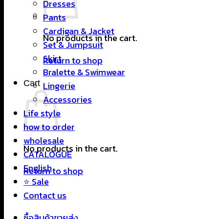
Dresses
Pants
Cardigan & Jacket
No products in the cart.
Set & Jumpsuit
Skirt
Return to shop
Bralette & Swimwear
Cart
Lingerie
Accessories
Life style
how to order
wholesale
No products in the cart.
CATALOGUE
English
Return to shop
⭐ Sale
Contact us
ซื้อสินค้าขายส่ง