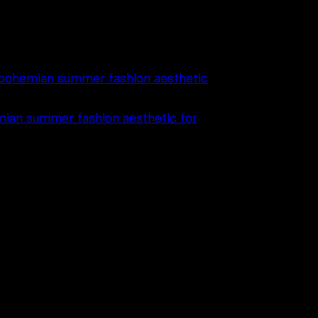
0501040160
 คาเฟ่ หรือแต่งตัวสบาย ๆ ในชีวิตประจำวัน
้หญิงที่ดูเรียบง่ายแต่มีดีเทลน่ารัก
ุมทับชุดว่ายน้ำสำหรับลุครีสอร์ทได้
ส่ง่าย และเหมาะกับตลาดซัมเมอร์