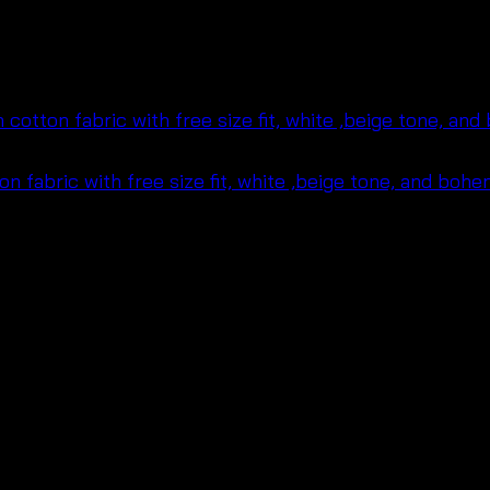
 Cotton Sleeveless Top-69
่ง่าย สไตล์หวานละมุน เหมาะสำหรับลุคหน้าร้อน ลุคเที่ยวทะเล
สวมใส่สบายในอากาศร้อน เหมาะกับลูกค้าที่ชอบเสื้อผ้าแฟชั่นผู
่คู่กับกางเกงขาสั้น กระโปรงยาว กางเกงผ้าคอตตอน หรือใส่คล
ูกค้า OEM ที่มองหาแฟชั่นผ้าคอตตอนฟรีไซซ์ สินค้าขายง่าย ใ