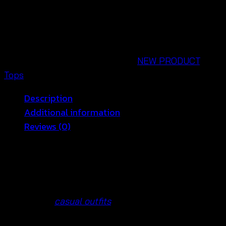
รอ
ป
ปัก
ลาย
ดอกไม้
SKU:
670401170100
Categories:
NEW PRODUCT
,
สลับ
Tops
สี
Description
-
Additional information
670401170100
Reviews (0)
quantity
Lightweight Summer Lace Crop Top for Casual
Outfits – Breezy and Stylish!
🌞
Looking for the perfect
lightweight summer lace
crop top for
casual outfits
? This stylish top is a
must-have for warm, sunny days! Made with soft,