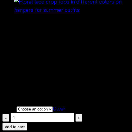
฿
200
🌞 เสื้อครอปลูกไม้ น้ำหนักเบา ใส่สบาย เหมาะกับวัน
สบาย ๆ ในหน้าร้อน
🌸 ลวดลายดอกไม้สวย ๆ เพิ่มความเป็นผู้หญิง ให้ลุ
คชิล ๆ ดูเก๋
👖 แมทช์ง่าย ใส่กับกางเกงยีนส์ กางเกงขาสั้น หรือ
กระโปรง ได้หลายลุค
☀️ ระบายอากาศดี ใส่ได้ทั้งวัน ไม่อับชื้น เหมาะ
สำหรับการออกไปเที่ยว
Color
Clear
เสื้อ
ค
Add to cart