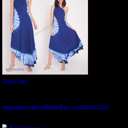
Quick View
Dresses
ชุดเดรสคอปาดลายมัดย้อมตัวยาว-620933110210
฿
420