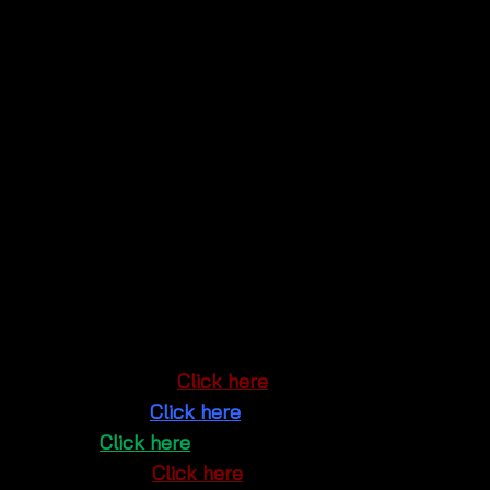
look.
Style with a high-waisted skirt for an elegant
twist.
Layer under a light cardigan for a cozy, layered
style.
Visit Us at Pratunam Wholesale Market! 🛍️
Find this
lightweight summer lace crop top for
casual outfits
at our shop in
Pratunam Wholesale
Market, Bangkok
, near Baiyoke Tower and Platinum
Fashion Mall. Or, shop online:
Google Maps
:
Click here
Facebook
:
Click here
Line
:
Click here
Instagram
:
Click here