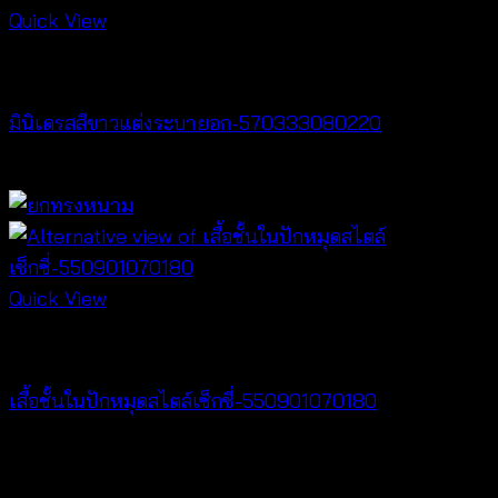
Quick View
Dresses
มินิเดรสสีขาวแต่งระบายอก-570333080220
฿
440
Quick View
Lingerie
เสื้อชั้นในปักหมุดสไตล์เซ็กซี่-550901070180
฿
360
V