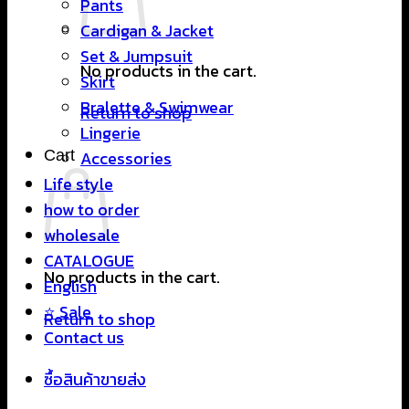
Pants
Cardigan & Jacket
Set & Jumpsuit
No products in the cart.
Skirt
Bralette & Swimwear
Return to shop
Lingerie
Cart
Accessories
Life style
how to order
wholesale
CATALOGUE
No products in the cart.
English
⭐ Sale
Return to shop
Contact us
ซื้อสินค้าขายส่ง