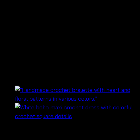
White bow back Maxi
dress-เดรสถักโครเชต์สีขาว
สายเดี่ยวผูกหลัง –
651201070230
฿
460