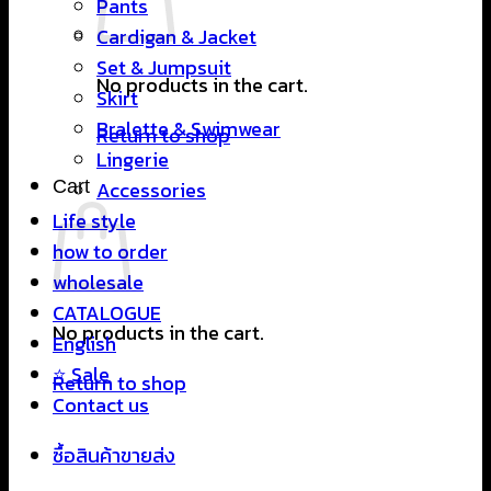
Pants
Cardigan & Jacket
Set & Jumpsuit
No products in the cart.
Skirt
Bralette & Swimwear
Return to shop
Lingerie
Cart
Accessories
Life style
how to order
wholesale
CATALOGUE
No products in the cart.
English
⭐ Sale
Return to shop
Contact us
ซื้อสินค้าขายส่ง