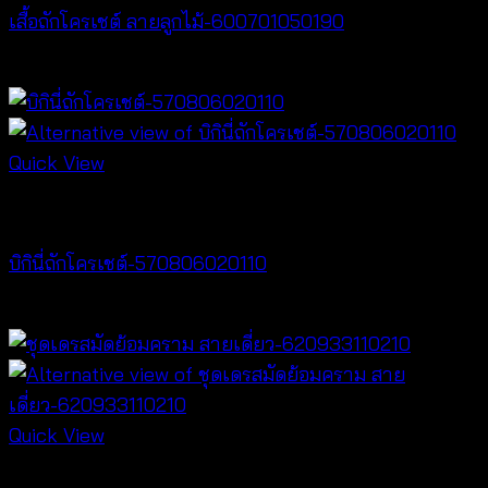
เสื้อถักโครเชต์ ลายลูกไม้-600701050190
฿
380
Quick View
Bralette & Swimwear
บิกินี่ถักโครเชต์-570806020110
Price
฿
220
–
฿
240
range:
฿220
through
฿240
Quick View
Dresses