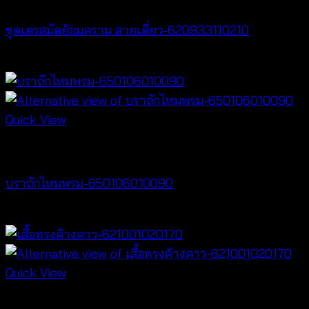
ชุดเดรสมัดย้อมคราม สายเดี่ยว-620933110210
฿
420
Quick View
Bralette & Swimwear
บราถักไหมพรม-650106010090
Price
฿
180
–
฿
260
range:
฿180
through
Quick View
฿260
NEW PRODUCT