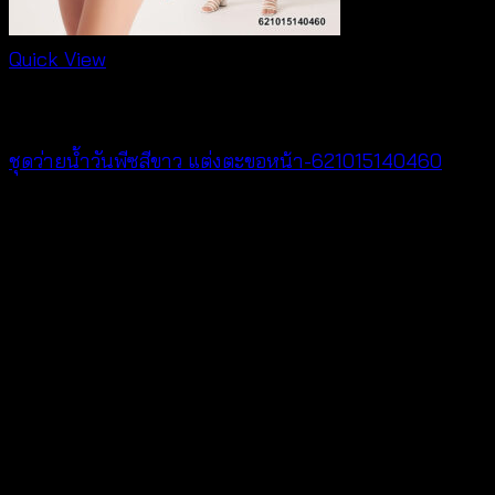
Quick View
Bralette & Swimwear
ชุดว่ายน้ำวันพีซสีขาว แต่งตะขอหน้า-621015140460
฿
920
V