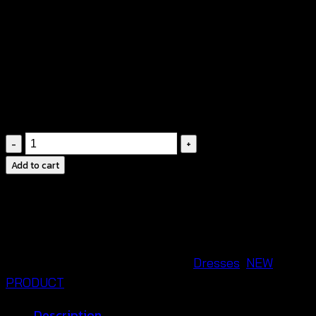
ดีไซน์โบฮีเมียนสุดเก๋
เนื้อผ้าระบายอากาศได้ดี สบาย
และดูดีในวันอากาศร้อน
🎀
ดีเทลผูกหลัง
ปรับขนาดได้เพื่อความพอดีและเพิ่ม
ความน่ารัก
🌴
สวมใส่ได้หลายโอกาส
ไม่ว่าจะไปทะเลหรือออก
งานลุคสบาย ๆ ก็เอาอยู่!
White
bow
Add to cart
back
Maxi
dress-
เด
รส
SKU:
651201070230
Categories:
Dresses
,
NEW
ถัก
PRODUCT
โค
Description