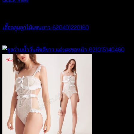
Cardigan & Jacket
เสื้อคลุมลูกไม้แขนยาว-620401220160
฿
320