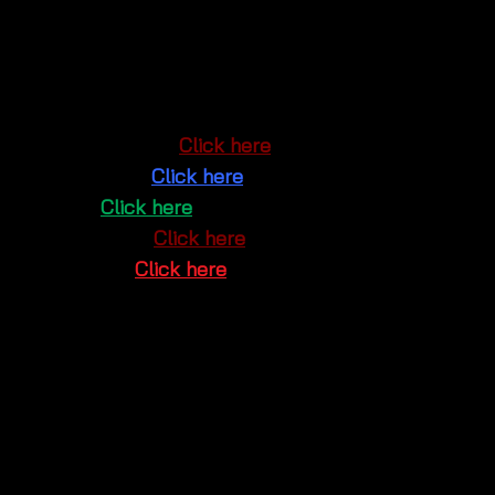
Our shop is located in Pratunam Wholesale Market,
Bangkok, near Baiyoke Tower and Platinum Fashion
Mall. Stop by to see our latest collection or connect
with us online!
Google Maps
:
Click here
Facebook
:
Click here
Line
:
Click here
Instagram
:
Click here
Youtube
:
Click here
Additional Product Information
Product Identifier (GTIN)
: 651201070230
Material
: Lightweight and breathable fabric
Care Instructions
: Hand wash recommended to
protect the crochet detail