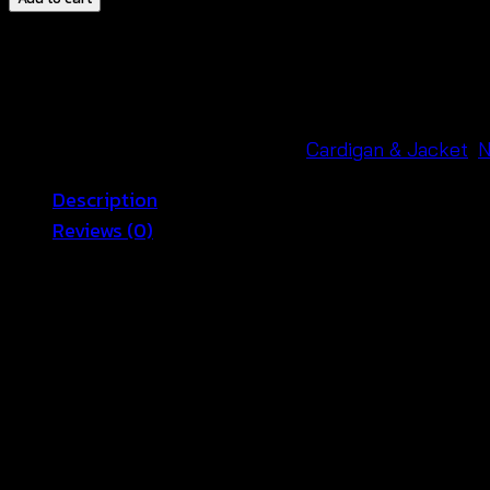
Long
Kimono
เสื้อ
คลุม
โค
SKU:
690201070300
Categories:
Cardigan & Jacket
,
รเชต์
Description
แฮนด์
Reviews (0)
เมด
ทรง
🌿 Crochet Cotton Beach Kimono Wo
กิโมโน
ยาว-690201070300
Soft ocean mornings and relaxed sunset walks feel 
quantity
cotton fabric, this long kimono creates an airy and re
helps customers stay comfortable during holidays, r
Meanwhile, this crochet summer kimono pairs with swi