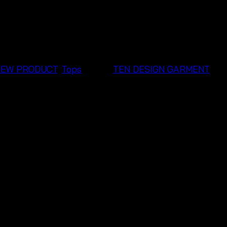
NEW PRODUCT
,
Tops
Brand:
TEN DESIGN GARMENT
men Style
more elegant with this crochet cotton beach kimono w
laxed summer feeling while adding beautiful texture to 
esort trips, and warm-weather café moments.
msuits, linen outfits, and casual beachwear fashion. I