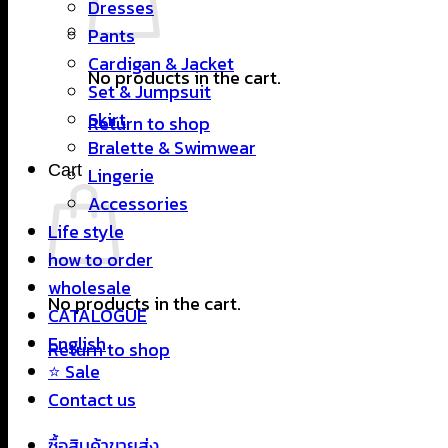
Dresses
Pants
Cardigan & Jacket
No products in the cart.
Set & Jumpsuit
Skirt
Return to shop
Bralette & Swimwear
Cart
Lingerie
Accessories
Life style
how to order
wholesale
No products in the cart.
CATALOGUE
English
Return to shop
⭐ Sale
Contact us
ซื้อสินค้าขายส่ง