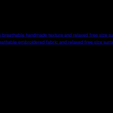
no เสื้อคลุมโครเชต์แฮนด์เม
ฟชั่นรีสอร์ทแบบสบายๆ
ศร้อนและวันพักผ่อนริมทะเล
ดูผ่อนคลาย
รือลุคเที่ยวคาเฟ่
ีชแวร์สุดชิล ✨