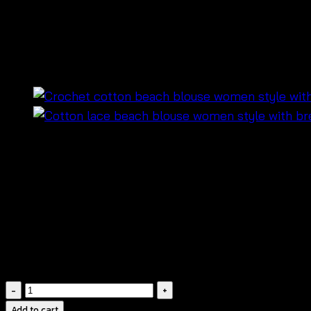
Handmade Crochet Long Kimo
ยาว-690201070300
฿
600
• เสื้อคลุมคิโมโนถักโครเชต์ผ้าคอตตอน ให้ลุคซัมเมอร์และแ
• เนื้อผ้าถักโปร่ง ระบายอากาศได้ดี ใส่สบาย เหมาะกับอากา
• ดีเทลงานถักแฮนด์เมดเพิ่มความโดดเด่น ให้ลุคเรียบหรูแต่
• ทรงยาวใส่ง่าย เหมาะสำหรับคลุมชุดว่ายน้ำ เสื้อสายเดี่ยว ห
• แมตช์ง่ายกับกางเกงขาสั้น ผ้าลินิน หรือชุดบิกินี่สำหรับลุคบ
Handmade
Crochet
Add to cart