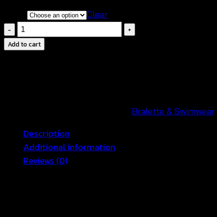
Color
Clear
บรา
ถัก
Add to cart
โค
รเชต์
แต่ง
ลูกปัด
น่า
SKU:
641201020130
Categories:
Bralette & Swimwear
รัก
Description
-
Additional information
641201020130
Reviews (0)
quantity
🩱 Crochet Bralette for B