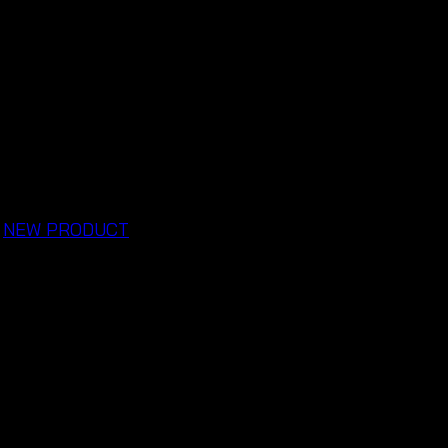
,
NEW PRODUCT
each Outfit – Handmade Sum