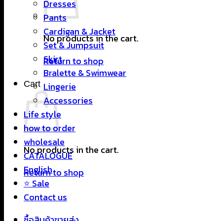
Dresses
Pants
Cardigan & Jacket
No products in the cart.
Set & Jumpsuit
Skirt
Return to shop
Bralette & Swimwear
Cart
Lingerie
Accessories
Life style
how to order
wholesale
No products in the cart.
CATALOGUE
English
Return to shop
⭐ Sale
Contact us
ซื้อสินค้าขายส่ง