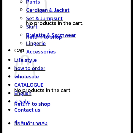
Pants
Cardigan & Jacket
Set & Jumpsuit
No products in the cart.
Skirt
Bralette & Swimwear
Return to shop
Lingerie
Cart
Accessories
Life style
how to order
wholesale
CATALOGUE
No products in the cart.
English
⭐ Sale
Return to shop
Contact us
ซื้อสินค้าขายส่ง