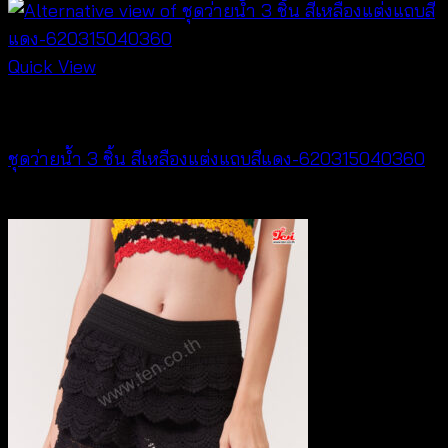
Quick View
Bralette & Swimwear
ชุดว่ายน้ำ 3 ชิ้น สีเหลืองแต่งแถบสีแดง-620315040360
Original
Current
฿
720
฿
159
price
price
was:
is:
฿720.
฿159.