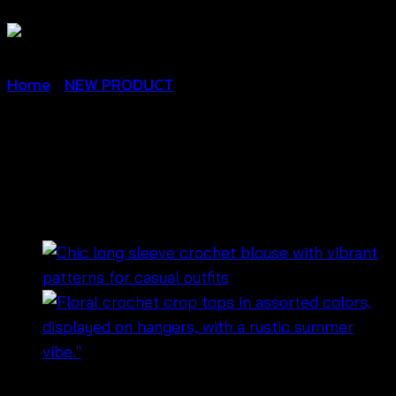
Home
/
NEW PRODUCT
เสื้อถักโครเชต์ลายดอกไม้สลับ
สี แขนยาว – 670401100120
฿
240