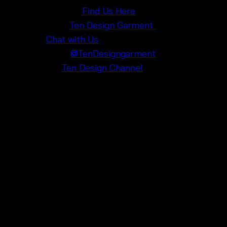
Google Maps
:
Find Us Here
Facebook
:
Ten Design Garment
Line
:
Chat with Us
Instagram
:
@
TenDesigngarment
YouTube
:
Ten Design Channel
Shop Our Summer Favorites 🌺
Visit us for more summer essentials like this
lightweight casual blouse
and many more trendy
pieces. Embrace the season with style, comfort, and
fun – we can’t wait to help you find your perfect
outfit!
#BohoChicFashion 🌸 #CrochetTopTrend ✨
#PratunamFashion 🏢 #StayCoolLookStylish