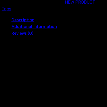
สลับ
SKU:
670401100120
Categories:
NEW PRODUCT
,
สี
Tops
แขน
Description
ยาว
Additional information
-
Reviews (0)
670401100120
quantity
Casual Crochet Blouse – Perfect for Summer Outfits
🌞
Ready to add a touch of cool comfort to your
summer wardrobe? Our
casual crochet blouse for
summer
combines style and breathability, making it
a must-have for the season! With a lightweight
design and floral crochet details, this blouse is ideal
for warm days. Pair it with shorts, skirts, or jeans for
an effortlessly chic look! 🌸