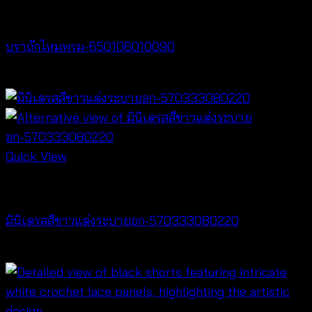
Bralette & Swimwear
บราถักไหมพรม-650106010090
Price
฿
180
–
฿
260
range:
฿180
through
฿260
Quick View
Dresses
มินิเดรสสีขาวแต่งระบายอก-570333080220
฿
440