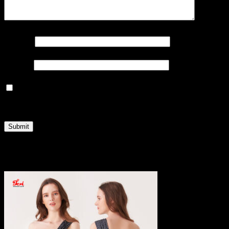
Name
*
Email
*
Save my name, email, and website in this browser
for the next time I comment.
Related products