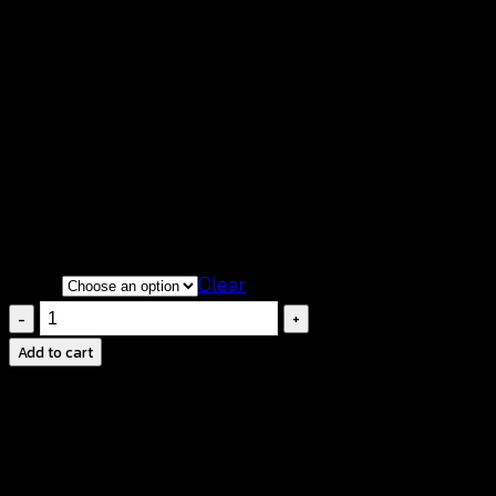
🌞
เสื้อเบลาส์โครเชต์
ใส่สบาย ระบายอากาศ เหมาะ
กับอากาศร้อน
🌸
ดีไซน์ลายดอกโครเชต์
เพิ่มลุคบูฮีมี่สุดเก๋
☀️
ใส่ได้หลายสไตล์
แมทช์ง่ายกับกางเกงขาสั้น
กระโปรง หรือยีนส์
✨
เนื้อผ้าน้ำหนักเบา
ใส่สบายและเหมาะกับการ
เลเยอร์
Color
Clear
เสื้อ
ถัก
Add to cart
โค
รเชต์
ลาย
ดอกไม้