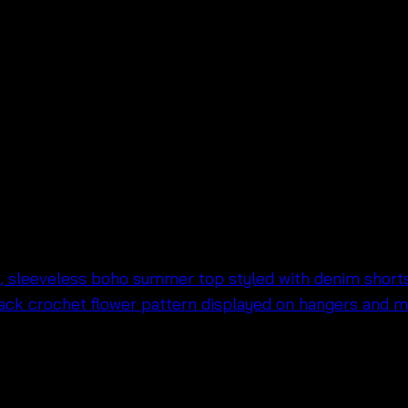
t – กระโปรงยาวมินิมอล – 68
ารัก