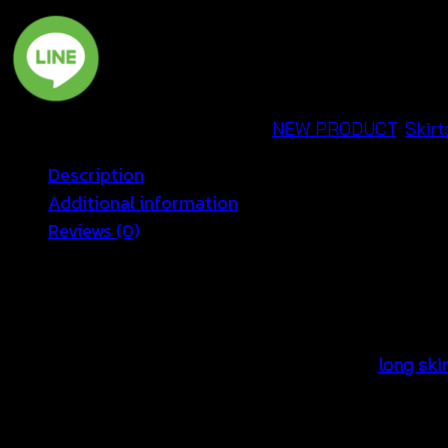
-
กระโปรง
ยาว
มิ
SKU:
681102030210
Categories:
NEW PRODUCT
,
Skirt
นิ
มอล
Description
-
Additional information
681102030210
Reviews (0)
quantity
🌿
Boho Balloon Hem Long
Discover the charm of our
boho balloon hem
long skir
skirt a relaxed look that is simple to wear. Also, this
c
summer and beachwear outfits.