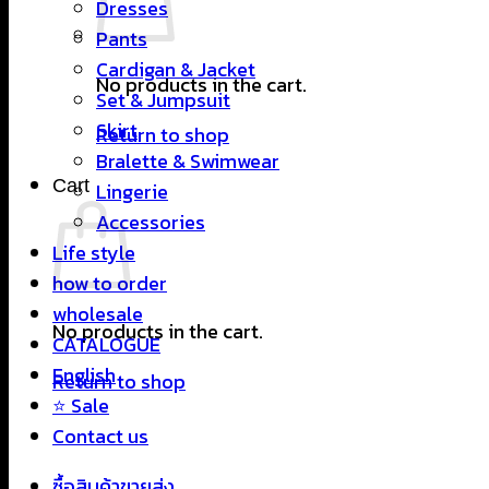
Dresses
Pants
Cardigan & Jacket
No products in the cart.
Set & Jumpsuit
Skirt
Return to shop
Bralette & Swimwear
Cart
Lingerie
Accessories
Life style
how to order
wholesale
No products in the cart.
CATALOGUE
English
Return to shop
⭐ Sale
Contact us
ซื้อสินค้าขายส่ง