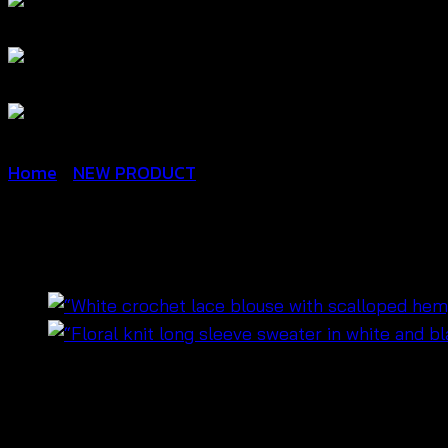
Home
/
NEW PRODUCT
boho balloon hem long skir
฿
420
🌿 กระโปรงยาว
ทรงบอลลูนโบโฮ
ใส่สบาย ลุคชิลล์สุดน่