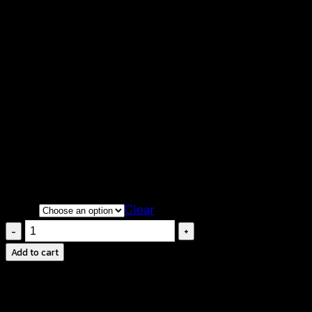
☁️ ผ้าคอตตอนนุ่ม เบา ระบายอากาศดี เหมาะกับอากา
👗 เอวยางยืด 26–38 นิ้ว ใส่ได้หลายหุ่น สะโพกฟรี
✨ ทรงพองปลายบอลลูน ช่วยให้ชุดดูมีมิติและสวยละมุน
🌼 แมตช์ง่ายกับเสื้อถัก เสื้อกล้าม หรือเสื้อสายเดี่ยว
🏖️ เหมาะสำหรับวันเที่ยวทะเล รีสอร์ต หรือใส่เดินเล่นช
👜 ใส่ได้ทั้งทำงานและวันสบาย ๆ ลุคเรียบง่ายแต่ดูดี
Color
Clear
boho
balloon
Add to cart
hem
long
skirt