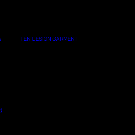
s
Brand:
TEN DESIGN GARMENT
 Skirt – Casual Summer S
t
, a flowy and comfy piece made for warm days. Moreove
otton balloon midi skirt
has a puffed hem that adds shape