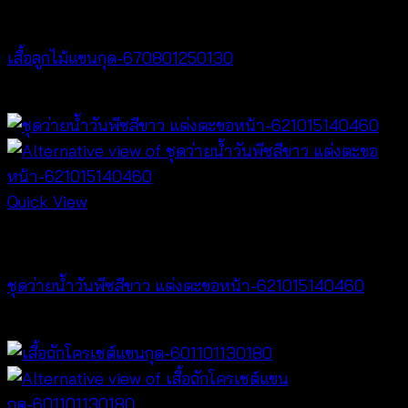
NEW PRODUCT
เสื้อลูกไม้แขนกุด-670801250130
฿
260
Quick View
Bralette & Swimwear
ชุดว่ายน้ำวันพีซสีขาว แต่งตะขอหน้า-621015140460
฿
920