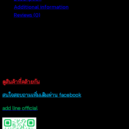
ลูกไม้
Additional information
-
Reviews (0)
660702020280
quantity
ไอเท่มเด็ด ที่สาวๆต้องเอาไปใส่เฉิดฉายท่ามกลางชายหาด
กระโปรงถักดีไซน์สุดแนวมีเอกลักษณ์ที่สาวๆ ต้องมีติดตู้
กระโปรงถักงานแฮนด์เมดสุดปราณีต เหมาะสวมใส่รับวัน
หยุดสบายๆ สาวๆสามารถเลือกใส่กับบิกินี่ตัวเก่ง หรือใส่กับ
บราถักสุดเซ็กซี่ก็ดูดีไม่แพ้กัน เนื้อผ้านิ่มสวมใส่สบายสุดๆ
สินค้าสวยตรงตามแบบ ถ่ายจากสินค้าจริงของทางร้าน
ดูสินค้าที่คล้ายกัน
สนใจสอบถามเพิ่มเติมผ่าน facebook
add line official