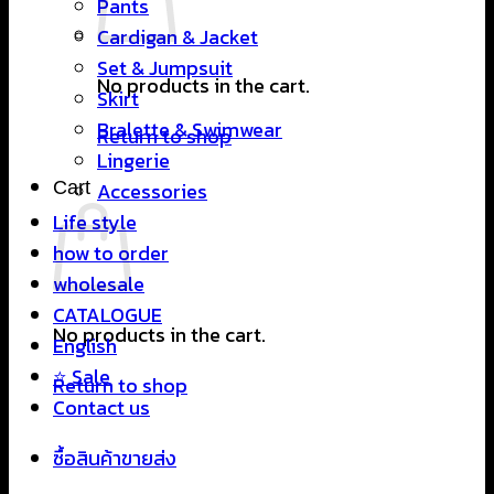
Pants
Cardigan & Jacket
Set & Jumpsuit
No products in the cart.
Skirt
Bralette & Swimwear
Return to shop
Lingerie
Cart
Accessories
Life style
how to order
wholesale
CATALOGUE
No products in the cart.
English
⭐ Sale
Return to shop
Contact us
ซื้อสินค้าขายส่ง