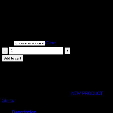
฿
560
สินค้าสวยตรงตามแบบถ่านจากสินค้าจริงของทางร้าน
เนื้อผ้านิ่มใส่สบาย ระบายอากาศได้เป็นอย่างดี
ดีไซน์โดดเด่นมีเอกลักษณ์เป็นของตัวเอง
Color
Clear
Lace
Skirt
Add to cart
Crochet
-กระโปรง
ยาว
ถัก
โค
SKU:
660702020280
Categories:
NEW PRODUCT
,
รเชต์
Skirts
ลาย
Description