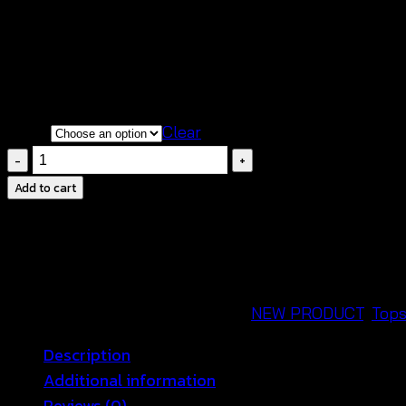
สินค้าสวยตรงตามแบบใส่ถ่ายจากสินค้าจริง
เนื้อผ้านิ่มสวมใส่สบายระบายอากาศได้ดี
กรุณาสอบถามก่อนทำการสั่งซื้อสินค้าทุกครั้งนะคะ
Color
Clear
Lace
Blouse
Add to cart
-เสื้อ
แขน
กุด
ผ้า
คอตตอน
SKU:
660201090130
Categories:
NEW PRODUCT
,
Top
ปัก
Description
ลาย
Additional information
ลูกไม้
Reviews (0)