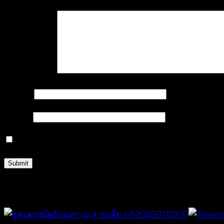
Your review
*
Name
*
Email
*
Save my name, email, and website in this browser 
Related products