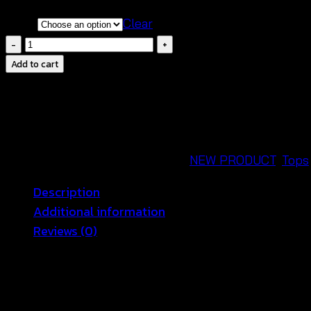
color
Clear
เสื้อ
ถัก
Add to cart
โค
รเชต์ค
รอ
ปท๊อป
พู่
SKU:
650601190160
Categories:
NEW PRODUCT
,
Tops
ยาว-650601190160
Description
quantity
Additional information
Reviews (0)
มาท้าลมร้อน ไปกับเสื้อถักชายหาดสุดเซ็กซี่ ที่จะมาปรับลุคให้
แอนด์แมชต์ ได้ตามชอบใจ ไม่ว่าจะใส่กับกางเกงขาสั้น หรือ ก