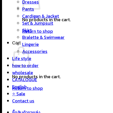
Dresses
Pants
Cardigan & Jacket
No products in the cart.
Set & Jumpsuit
Skirt
Return to shop
Bralette & Swimwear
Cart
Lingerie
Accessories
Life style
how to order
wholesale
No products in the cart.
CATALOGUE
English
Return to shop
⭐ Sale
Contact us
ซื้อสินค้าขายส่ง