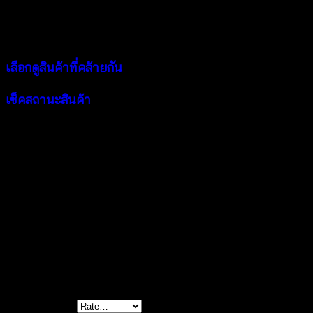
เหมาะใส่วันหยุดสบายๆ แบบที่ไม่เป้นทางการ สินค้าสวยตรง
อก 34-40 นิ้ว
เลือกดูสินค้าที่คล้ายกัน
เช็คสถานะสินค้า
color
white, black, beige
Reviews
There are no reviews yet.
Be the first to review “เสื้อถักโครเชต์ครอปท๊อปพ
Your rating
*