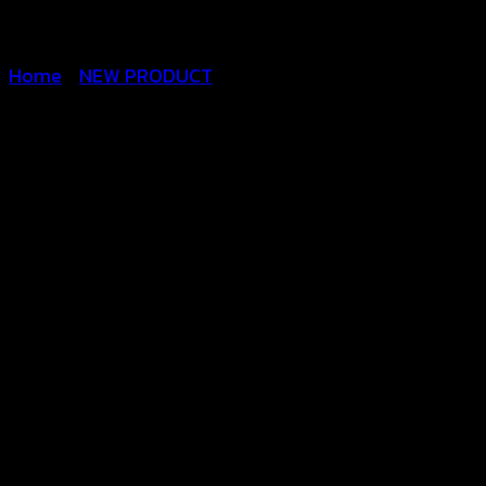
Home
/
NEW PRODUCT
เสื้อถักโครเชต์ครอปท๊อปพู่
฿
320
สินค้าสวยตรงตามแบบ นางแบบใส่ถ่ายจากสินค้าจริง
ใส่ใจในคุณภาพ งานถักเนื้อแน่น ผลิตจากไหมพรมชนิดด
เนื้อผ้านิ่มสวมใส่สบายระบายอากาศได้ดี
ดีไซน์มีเอกลักษณ์โดดเด่น ไม่ซ้ำใคร
เนื่องจากเป็นงานแฮนด์เมด สีของดอกถักจะคละกันไปใ