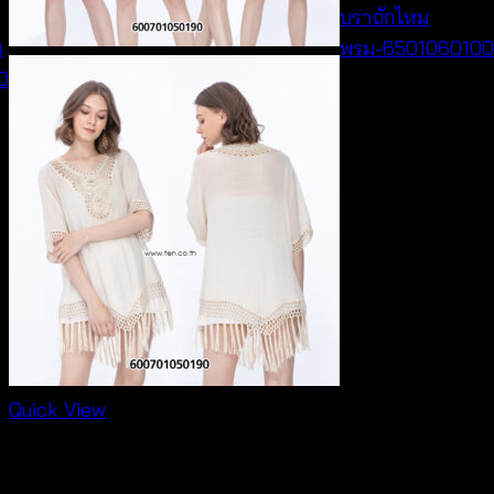
บราถักไหม
น
พรม-650106010
0
Pric
฿
180
–
฿
260
rang
฿18
thro
฿26
Quick View
NEW PRODUCT