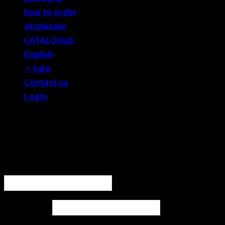
how to order
wholesale
CATALOGUE
English
⭐ Sale
Contact us
Login
Login
Required
Username or email address
*
Required
Password
*