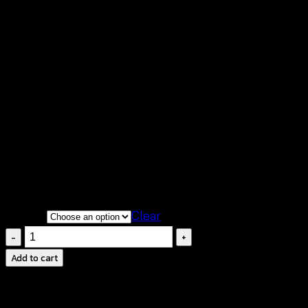
฿
440
สินค้าสวยตรงตามแบบนางแบบใส่ถ่ายจากสินค้าจริง
ของทางร้าน
เนื้อผ้านิ่มสวมใส่สบายระบายอากาศได้ดีสุดๆ
มีให้เลือก 4 สี
ดีไซน์น่ารักโดดเด่นมีเอกลักษณ์เป็นของตัวเอง
COLOR
Clear
Sunflower
Lace
Add to cart
Cover
up-