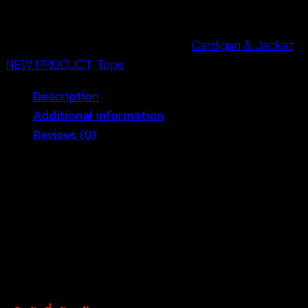
เสื้อ
คลุม
ลาย
SKU:
650401040220
Categories:
Cardigan & Jacket
,
ดอก
NEW PRODUCT
,
Tops
ทานตะวัน
Description
ดอก
Additional information
เล็ก-650401040220
Reviews (0)
quantity
ซัมเมอร์นี้ต้องมีแล้วป่ะ พบกับเสื้อคลุมแฟชั่นลายดอก เสื้อ
คลุมแฟชั่นที่จะมาทำให้วันนหยุดของสาวๆ พิเศษมากยิ่งขึ้น
เสื้อคลุมซีทรูลายดอกทั้งตัว เนื้อผ้าบางเบาสวมใส่สบาย ไม่
ร้อนไม่คัน สาวๆ สามารถมิกซ์แอนด์แมชต์ กับเสื้อตัวโปรด
หรือจะใส่ทับบิกินี่ ก็แซบสุดๆ สินค้าสวยตรงตามแบบนาง
แบบใส่ถ่ายจากสินค้าจริงของทางร้าน สนใจสั่งออนไลน์ได้
24 ชม เลยจ้า