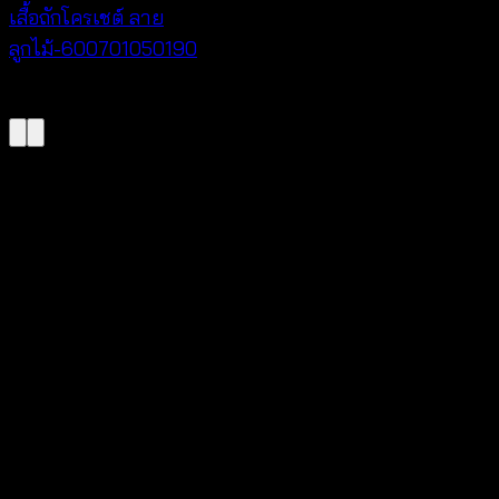
เสื้อถักโครเชต์ ลาย
ลูกไม้-600701050190
฿
380
V