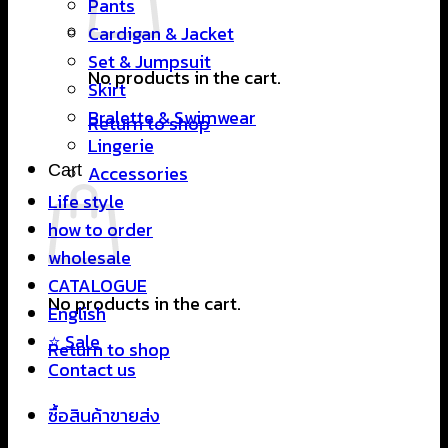
Pants
Cardigan & Jacket
Set & Jumpsuit
No products in the cart.
Skirt
Bralette & Swimwear
Return to shop
Lingerie
Cart
Accessories
Life style
how to order
wholesale
CATALOGUE
No products in the cart.
English
⭐ Sale
Return to shop
Contact us
ซื้อสินค้าขายส่ง