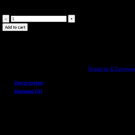
ดีไซน์สดใสน่ารักมีเอกลักษณ์เป็นของตัวเอง
บรา
ถัก
Add to cart
โค
รเชต์
ชาย
พู่
ติด
SKU:
630806010110-A
Categories:
Bralette & Swimwe
ลูกปัด
Description
(ไม่มี
Reviews (0)
ฟองน้ำ
เสริม
สาวๆต้องมีติดตู้ บราถักโครเชต์สีสันสดใสน่ารักมาก ชายแต่งพ
ทรง)-630806010110
งานถักดครเชต์เนื้อนิ่ม สวมใส่สบาย
quantity
อก 32-38 นิ้ว