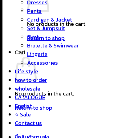
Dresses
Pants
Cardigan & Jacket
No products in the cart.
Set & Jumpsuit
Skirt
Return to shop
Bralette & Swimwear
Cart
Lingerie
Accessories
Life style
how to order
wholesale
No products in the cart.
CATALOGUE
English
Return to shop
⭐ Sale
Contact us
ซื้อสินค้าขายส่ง