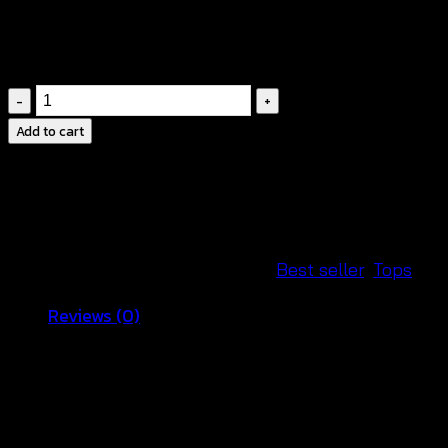
฿
340
Bohemian
Crochet
Add to cart
top
-เสื้อ
ถัก
โค
รเชต์
SKU:
600701030170
Categories:
Best seller
,
Tops
สไตล์
Reviews (0)
โบ
โฮ
Reviews
ชิค-600701030170
quantity
There are no reviews yet.