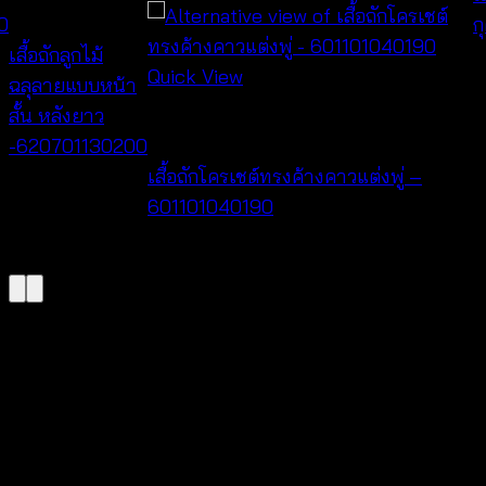
Tops
0
ก
เสื้อถักลูกไม้
฿
Quick View
ฉลุลายแบบหน้า
สั้น หลังยาว
NEW PRODUCT
-620701130200
เสื้อถักโครเชต์ทรงค้างคาวแต่งพู่ –
฿
400
601101040190
฿
380
V