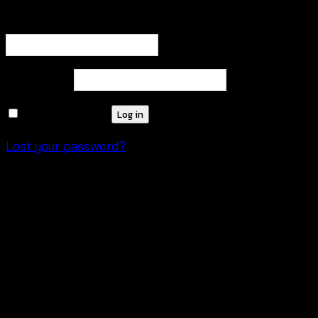
Required
Username or email address
*
Required
Password
*
Remember me
Log in
Lost your password?