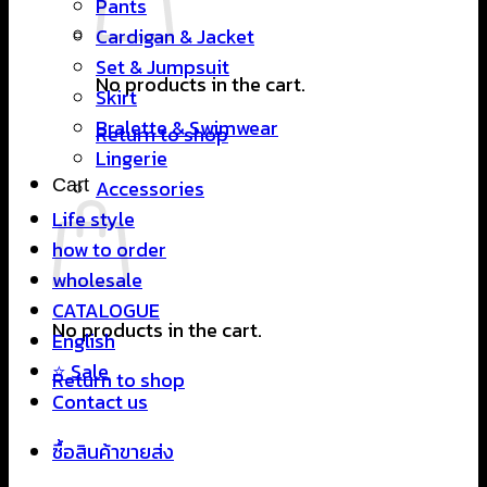
Pants
Cardigan & Jacket
Set & Jumpsuit
No products in the cart.
Skirt
Bralette & Swimwear
Return to shop
Lingerie
Cart
Accessories
Life style
how to order
wholesale
CATALOGUE
No products in the cart.
English
⭐ Sale
Return to shop
Contact us
ซื้อสินค้าขายส่ง