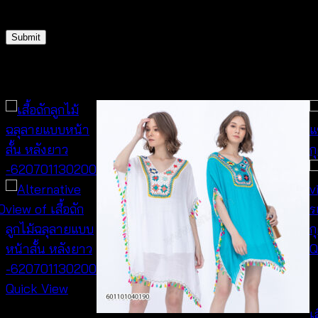
for the next time I comment.
Related products
Q
N
Quick View
เ