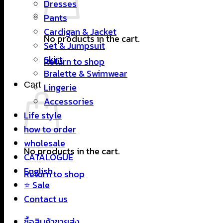
Dresses
Pants
Cardigan & Jacket
No products in the cart.
Set & Jumpsuit
Skirt
Return to shop
Bralette & Swimwear
Cart
Lingerie
Accessories
Life style
how to order
wholesale
No products in the cart.
CATALOGUE
English
Return to shop
⭐ Sale
Contact us
ซื้อสินค้าขายส่ง