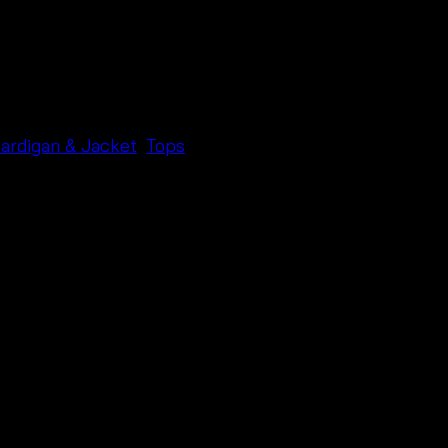
ardigan & Jacket
,
Tops
ร้อมสายผูก แขนเว้ากว้างระบายอากาศได้ดีมากๆค่ะใส่ทับบิกินี
ั้งชุด งานสวย แมทช์ง่ายค่ะ