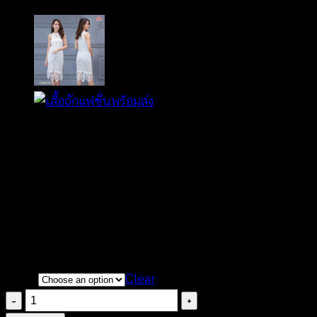
฿
280
ทรงผ่าหน้า
พร้อมสายผูก
ดีไซน์แขนกุด
แขนเว้ากว้าง
ไหมคอตตอน
color
Clear
เสื้อ