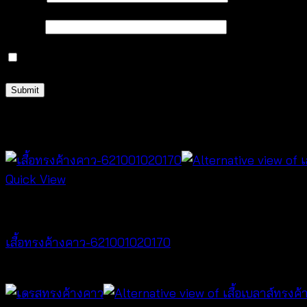
Email
*
Save my name, email, and website in this browser 
Related products
Quick View
NEW PRODUCT
เสื้อทรงค้างคาว-621001020170
฿
340