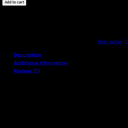
คลุม
Add to cart
ถัก
ลูกไม้-590601080140
quantity
SKU:
590601080140-Coat-3
Categories:
Best seller
,
C
Description
Additional information
Reviews (0)
เสื้อคลุมคาร์ดิแกน ลูกไม้ถักสไตล์สาวหวานๆ ทรงผ่าหน้ามาพ
บ่อย ทุกซีซั่นเลยค่ะ ไม่ว่า จะหนาวหรือร้อนทำจากผ้าลูกไม้ท
อก free เอว free สะโพก Free ยาว 42
สัดส่วนนางแบบ 32-24-34 สูง 169 cm