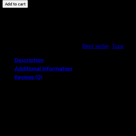
แขน
Add to cart
กุด
ต่อ
ชาย
ฟ
รุ้ง
SKU:
590101020150
Categories:
Best seller
,
Tops
ฟ
Description
ริ้ง-590101020150
Additional information
quantity
Reviews (0)
เสื้อกล้ามถักโครเชต์น่ารัก ตัวเสื้อถักด้วยไหมค้อตต้อนผสม เ
ก็สวย ใส่ไปเที่ยวก็ได้ เสื้อถักโครเชต์ สวมทับบิกินี่เป็น Beac
Crochet top at the bottom we use chiffon material a
fashion Top