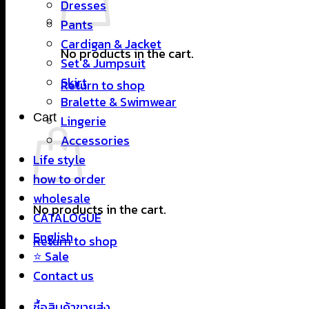
Dresses
Pants
Cardigan & Jacket
No products in the cart.
Set & Jumpsuit
Skirt
Return to shop
Bralette & Swimwear
Cart
Lingerie
Accessories
Life style
how to order
wholesale
No products in the cart.
CATALOGUE
English
Return to shop
⭐ Sale
Contact us
ซื้อสินค้าขายส่ง