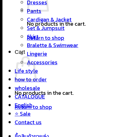
Dresses
Pants
Cardigan & Jacket
No products in the cart.
Set & Jumpsuit
Skirt
Return to shop
Bralette & Swimwear
Cart
Lingerie
Accessories
Life style
how to order
wholesale
No products in the cart.
CATALOGUE
English
Return to shop
⭐ Sale
Contact us
ซื้อสินค้าขายส่ง