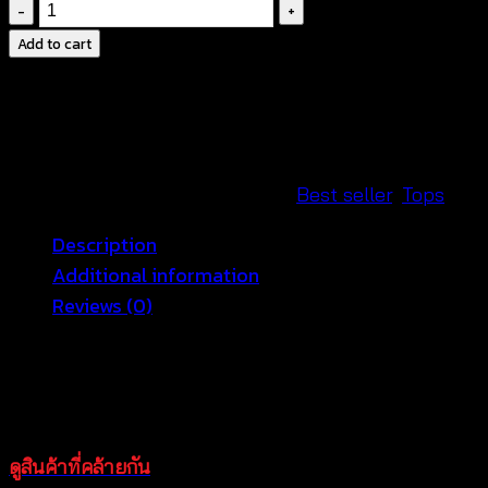
Crochet
Cropped
Add to cart
Fringe
Tank
Top-
เสื้อ
กล้าม
SKU:
580401070110
Categories:
Best seller
,
Tops
ถัก
Description
โค
Additional information
รเชต์
Reviews (0)
ชาย
แต่ง
มาเติมเต็มลุควันหยุดสบายๆ ของสาวๆ ไปกับเสื้อถักโครเชต์ชายพ
พู่
เป๋าสาน เป็นพรอพเพิ่มความสดใส แค่นี้ก็เอาอยู่ เสื้อถักชายพู
-
แน่น ผ้าถักเนื้อนิ่ม สวมใส่ สบายสุดๆ ใส่ทับกับบิกนี่ตัวเก่ง 
580401070110
quantity
ดูสินค้าที่คล้ายกัน