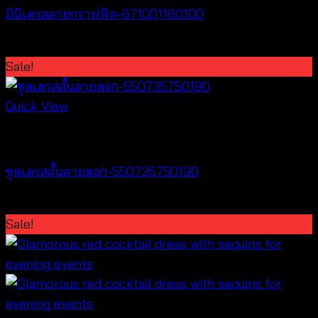
มินิเดรสลายกราฟฟิค-671001160100
Original
Current
฿
200
฿
100
price
price
Sale!
was:
is:
฿200.
฿100.
Quick View
Best seller
ชุดเดรสสั้นลายดอก-550735750190
Original
Current
฿
380
฿
100
price
price
Sale!
was:
is:
฿380.
฿100.