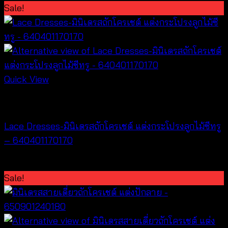
price
price
Sale!
was:
is:
฿740.
฿150.
Quick View
Dresses
Lace Dresses-มินิเดรสถักโครเชต์ แต่งกระโปรงลูกไม้ซีทรู
– 640401170170
Original
Current
฿
340
฿
300
price
price
Sale!
was:
is:
฿340.
฿300.