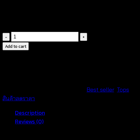
สินค้าสวยตรงตามแบบ นางแบบใส่ถ่ายจากสินค้าจริง
was:
is:
สีสันสดใส เหมาะใส่วันหยุดสบายๆ
฿620.
฿150.
ผ้าคอตตอนผสมเนื้อนื่ม สวมใส่สบาย
เสื้อ
เกาะ
Add to cart
อก
คอร์
เซ็
ตลาย
ดอกไม้-550735540310
SKU:
550735540310
Categories:
Best seller
,
Tops
,
quantity
สินค้าลดราคา
Description
Reviews (0)
เสื้อเกาะอกคอร์เซ็ตผ้าคอตต้อนพริ้นต์ลายพื้นเมืองสุดชิคชิ้น