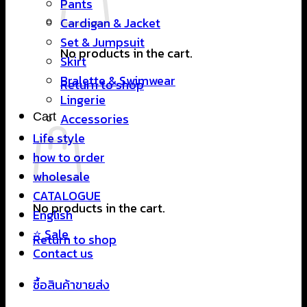
Pants
Cardigan & Jacket
Set & Jumpsuit
No products in the cart.
Skirt
Bralette & Swimwear
Return to shop
Lingerie
Cart
Accessories
Life style
how to order
wholesale
CATALOGUE
No products in the cart.
English
⭐ Sale
Return to shop
Contact us
ซื้อสินค้าขายส่ง