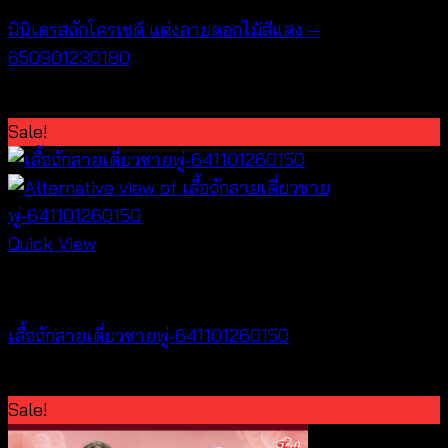
มินิเดรสถักโครเชต์ แต่งลายดอกไม้สีแดง –
650901230180
Original
Current
฿
360
฿
300
price
price
Sale!
was:
is:
฿360.
฿300.
Quick View
Bralette & Swimwear
เสื้อถักสายเดี่ยวชายพู่-641101260150
Original
Current
฿
300
฿
260
price
price
Sale!
was:
is: