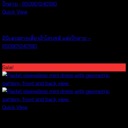
Quick View
Dresses
มินิเดรสสายเดี่ยวถักโครเชต์ แต่งปักลาย –
650901240180
Original
Current
฿
360
฿
300
price
price
Sale!
was:
is:
฿360.
฿300.
Quick View
Best seller