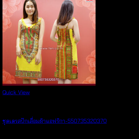
฿300.
฿260.
Quick View
Best seller
ชุดเดรสปักเลื่อมผ้าแอฟริกา-550735320370
Original
Current
฿
740
฿
150