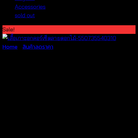
Accessories
sold out
Sale!
Home
/
สินค้าลดราคา
เสื้อเกาะอกคอร์เซ็ตลาย
ดอกไม้-550735540310
Original
Current
฿
620
฿
150
price
price