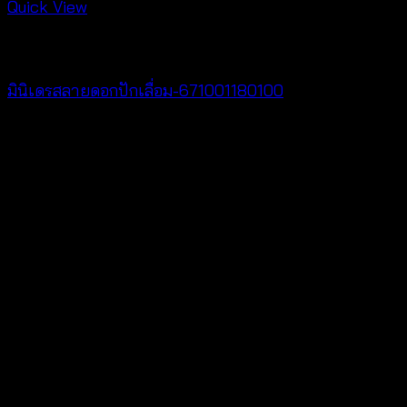
Quick View
Best seller
มินิเดรสลายดอกปักเลื่อม-671001180100
Original
Current
฿
200
฿
100
price
price
V
was:
is:
฿200.
฿100.