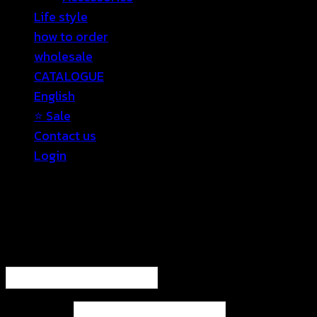
Life style
how to order
wholesale
CATALOGUE
English
⭐ Sale
Contact us
Login
Login
Required
Username or email address
*
Required
Password
*