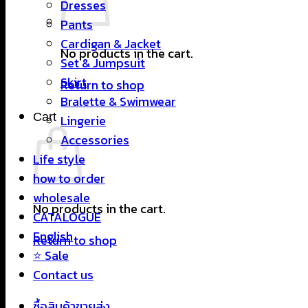
Dresses
Pants
Cardigan & Jacket
No products in the cart.
Set & Jumpsuit
Skirt
Return to shop
Bralette & Swimwear
Cart
Lingerie
Accessories
Life style
how to order
wholesale
No products in the cart.
CATALOGUE
English
Return to shop
⭐ Sale
Contact us
ซื้อสินค้าขายส่ง