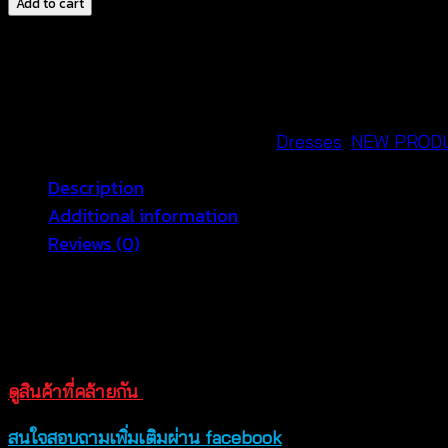
Add to cart
เด
รส
ถัก
โค
รเชต์
SKU:
650601260180
Categories:
Dresses
,
NEW PROD
สาย
Description
เดี่ยว
Additional information
ปัก
Reviews (0)
ลาย
ดอกไม้
เติมเต็มวันหยุดสุดแสนพิเศษ ของสาวๆ ด้วยชุดเดรสน่ารักๆ ส
-
2 สี ขาว เบจ ให้เลือกมิกซ์แอนด์แมชต์ได้ตาม ชอบ เหมาะสวมใ
650601260180
สบาย ระบายอากาศได้ดี เหมาะกับอากาศบ้านเราเป็นอย่างยิ่ง
quantity
ดูสินค้าที่คล้ายกัน
สนใจสอบถามเพิ่มเติมผ่าน facebook