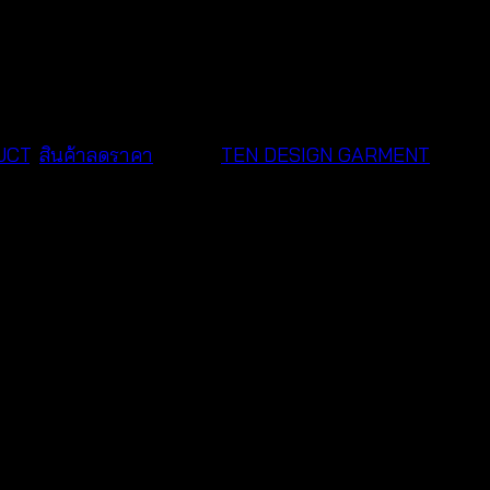
UCT
,
สินค้าลดราคา
Brand:
TEN DESIGN GARMENT
ไตล์วินเทจ ที่ ten shop คัดสรรมาเพื่อสำหรับสาวๆ โดยเฉพาะ 
ส่ วันสบายๆ ที่ไม่ต้องการความเป็นทางการ ดีไซน์ น่ารัก สดใส 
 สนใจสั่งซื้อออนไลน์ได้ ตลอด 24 ชม เลยจ้า