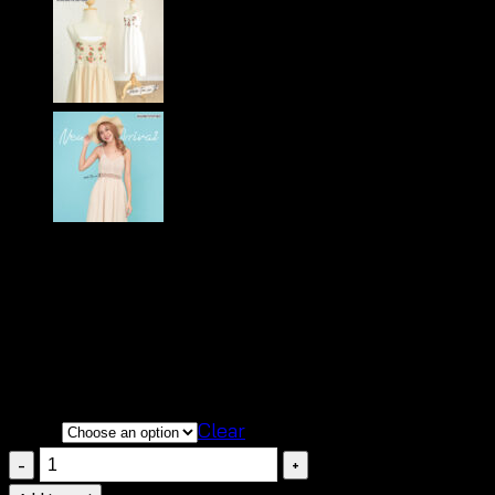
Original
Current
฿
360
฿
300
price
price
สินค้าคัตติ้งเนี๊ยบ สวยตรงตามแบบ
was:
is:
มี 2 สี ให้เลือก ขาว เบจ
฿360.
฿300.
เนื้อผ้านิ่มสวมใส่สบายสุดๆ เหมาะกับอากาศบ้านเรา
Color
Clear
มิ
นิ