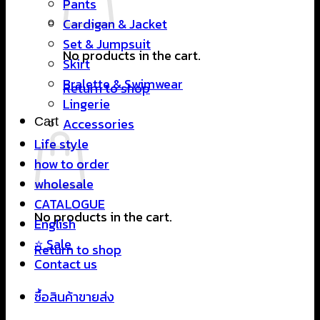
Pants
Cardigan & Jacket
Set & Jumpsuit
No products in the cart.
Skirt
Bralette & Swimwear
Return to shop
Lingerie
Cart
Accessories
Life style
how to order
wholesale
CATALOGUE
No products in the cart.
English
⭐ Sale
Return to shop
Contact us
ซื้อสินค้าขายส่ง