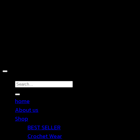
D
Copyright 2026 ©
TEN SHOP
Search
for:
home
About us
Shop
BEST SELLER
Crochet Wear