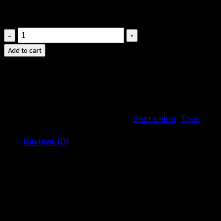
฿
380
เสื้อ
เบ
Add to cart
ลาส์
ทรง
ค้างคาว-601201100190
quantity
SKU:
601201100190
Categories:
Best seller
,
Tops
Reviews (0)
Reviews
There are no reviews yet.
Be the first to review “เสื้อเบลาส์ทรง