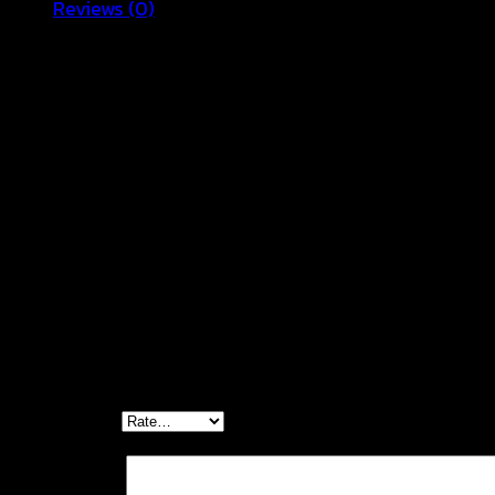
Reviews (0)
quantity
ชุดเดรสตัวนี้มาพร้อมดีไซน์แขนกุด ผ้าลูกไม้ซีทรูปักฉลุทั้งตัว ผ
นทุกโอกาสพิเศษของคุณ
Size : ฟรีไซส์ รอบอก 36-40″ รอบเอว 28-36″ สะโพกได้ถึง 
Reviews
There are no reviews yet.
Be the first to review “ชุดเดรสแขนกุด ผ้าลูกไม้
Your rating
*