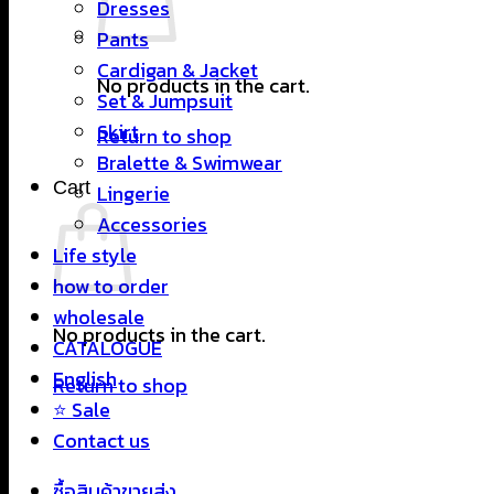
Dresses
Pants
Cardigan & Jacket
No products in the cart.
Set & Jumpsuit
Skirt
Return to shop
Bralette & Swimwear
Cart
Lingerie
Accessories
Life style
how to order
wholesale
No products in the cart.
CATALOGUE
English
Return to shop
⭐ Sale
Contact us
ซื้อสินค้าขายส่ง