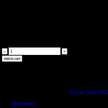
ชุดเดรสแขนกุด ผ้าลูกไม้ซีท
฿
400
ชุด
เด
Add to cart
รส
แขน
กุด
ผ้า
ลูกไม้
SKU:
630833040200
Categories:
Dresses
,
NEW PRO
ซี
Description
ทรู-630833040200