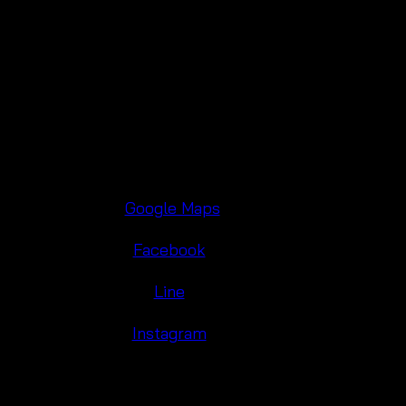
แฮนด์เมด ใส่แล้วดูมีสไตล์ธรรมชาติสุดๆ ไปยืนถ่ายรูปกับท
วินเทจนิดๆ ชุดนี้ตอบโจทย์เลยค่า
at Pratunam Wholesale Market, Bangkok! 📍
 this gorgeous
cover-up for summer
at our store!
sale Market
, near
Baiyoke Tower
and
Platinum Fashion 
🗺️
Google Maps
👍
Facebook
💬
Line
📸
Instagram