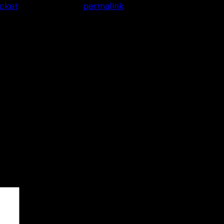
acket
. Bookmark the
permalink
.
lds are marked
*