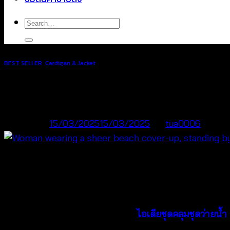
Search
for:
BEST SELLER
,
Cardigan & Jacket
ไอเดียชุดคลุมชุดว่ายน้ำสุดชิค ต้อนรับฤดูร
Posted on
15/03/2025
15/03/2025
by
tua0006
15
Mar
ฮัลโหลซัมเมอร์! 🌞 ได้เวลากางร่ม ชวนเพื่อนไปชิลริมทะเล
วันนี้เรามี
5
ไอเดียชุดคลุมชุดว่ายน้ำ