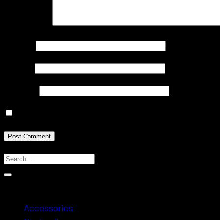
Comment
*
Name
*
Email
*
Website
Save my name, email, and website in this browser 
Product categories
Accessories