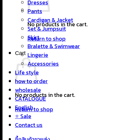
Dresses
Pants
Cardigan & Jacket
No products in the cart.
Set & Jumpsuit
Skirt
Return to shop
Bralette & Swimwear
Cart
Lingerie
Accessories
Life style
how to order
wholesale
No products in the cart.
CATALOGUE
English
Return to shop
⭐ Sale
Contact us
ซื้อสินค้าขายส่ง