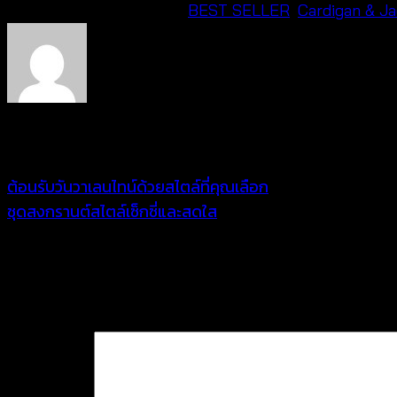
This entry was posted in
BEST SELLER
,
Cardigan & J
tua0006
ต้อนรับวันวาเลนไทน์ด้วยสไตล์ที่คุณเลือก
ชุดสงกรานต์สไตล์เซ็กซี่และสดใส
Leave a Reply
Your email address will not be published.
Required fie