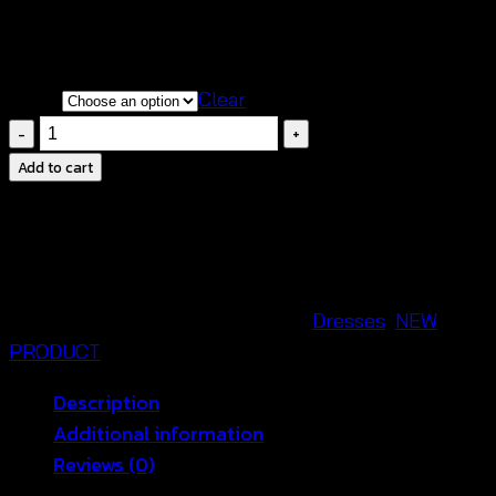
👗 ดีไซน์ห่อคลาสสิก เน้นรูปร่าง เพิ่มความชิคทุกลุค
✨ เนื้อผ้านุ่ม ใส่สบาย เหมาะสำหรับทุกโอกาส
Color
Clear
Bow
back
Add to cart
mini
dresses-
มิ
นิ
เด
SKU:
560833260240
Categories:
Dresses
,
NEW
รส
PRODUCT
สาย
Description
เดี่ยว
Additional information
ผูก
Reviews (0)
หลัง