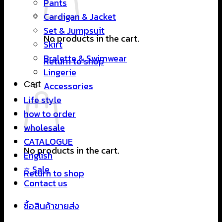
Pants
Cardigan & Jacket
Set & Jumpsuit
No products in the cart.
Skirt
Bralette & Swimwear
Return to shop
Lingerie
Cart
Accessories
Life style
how to order
wholesale
CATALOGUE
No products in the cart.
English
⭐ Sale
Return to shop
Contact us
ซื้อสินค้าขายส่ง