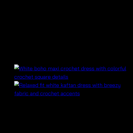
Bow back mini dresses- มิ
นิเดรสสายเดี่ยวผูกหลัง –
560833260240
฿
480
🌟 เดรสขาวทรงมิดี้ ดีไซน์เรียบหรู ใส่ได้ทั้งกลางวัน
และกลางคืน