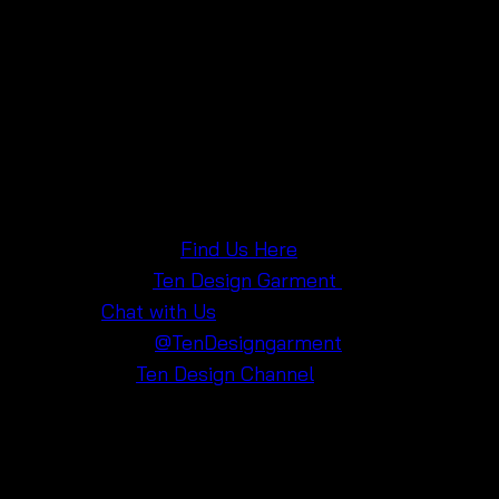
Find Us in Bangkok
Want to explore more chic styles? Our shop is
located at
Pratunam Wholesale Market, Bangkok,
Thailand
, near Baiyoke Tower and Platinum Fashion
Mall. Drop by and see more of our stunning
collections!
Google Maps
:
Find Us Here
Facebook
:
Ten Design Garment
Line
:
Chat with Us
Instagram
:
@
TenDesigngarment
YouTube
:
Ten Design Channel
Feel effortlessly chic every day! 💃
#FashionChic #MidiDressStyle #DayToNightLook