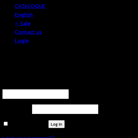
CATALOGUE
English
⭐ Sale
Contact us
Login
Login
Required
Username or email address
*
Required
Password
*
Remember me
Log in
Lost your password?