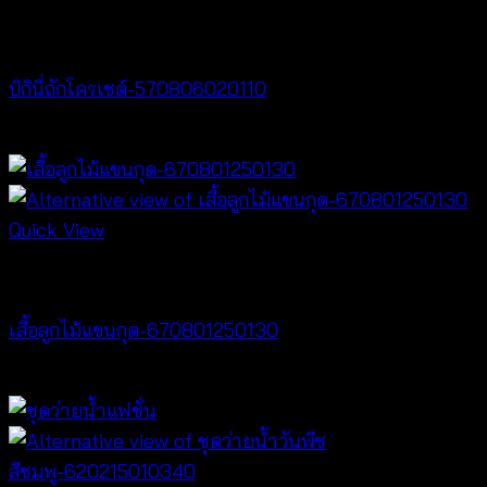
Bralette & Swimwear
บิกินี่ถักโครเชต์-570806020110
Price
฿
220
–
฿
240
range:
฿220
through
Quick View
฿240
NEW PRODUCT
เสื้อลูกไม้แขนกุด-670801250130
฿
260