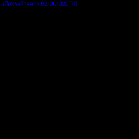
เสื้อทรงค้างคาว-621001020170
฿
340
V