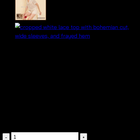
฿
200
🌸 เสื้อถักลูกไม้แฮนด์เมด ลายดอก สวยหวาน
🌿 ผ้าถักบางเบา โปร่งสบาย ไม่ร้อน
👗 ใส่คลุมชุดว่ายน้ำ หรือแมทช์กับยีนส์ก็น่ารัก
🧵 งานแฮนด์เมด ดีเทลประณีต ใส่แล้วดูแพง
💕 ลุคหวานละมุน ใส่ได้ทั้งเที่ยวทะเลหรือวันชิลๆ
เสื้อ