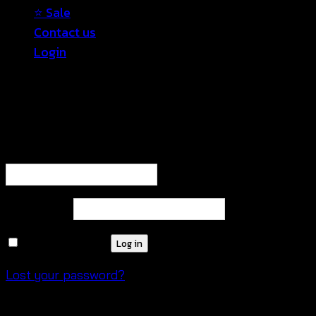
⭐ Sale
Contact us
Login
Login
Required
Username or email address
*
Required
Password
*
Remember me
Log in
Lost your password?