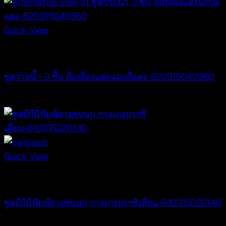
Quick View
Bralette & Swimwear
ชุดว่ายน้ำ 3 ชิ้น สีเหลืองแต่งแถบสีแดง-620315040360
Original
Current
฿
720
฿
159
price
price
was:
is:
฿720.
฿159.
Quick View
Bralette & Swimwear
ชุดบิกินี่พิมพ์ลายขนนก กางเกงบราซิเลี่ยน-610315020140
฿
280