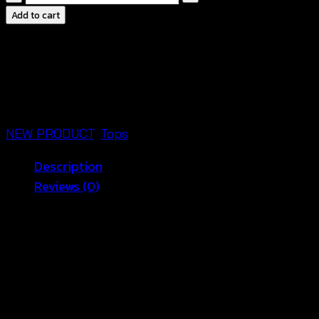
ลูกไม้
Add to cart
แขน
กุด
-
Crochet
Summer
SKU:
ขนาด รอบอก 34-42″ ความยาว 26″
Categories:
Blouse
NEW PRODUCT
,
Tops
-
Description
680601040100
Reviews (0)
quantity
✨ Handmade Crochet
Summer Blouse | Light,
Feminine & Breezy