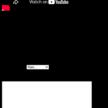
Reviews
There are no reviews yet.
Be the first to review “เสื้อลูกไม้แขนกุด -Crochet
Summer Blouse – 680601040100”
Your rating
*
Your review
*