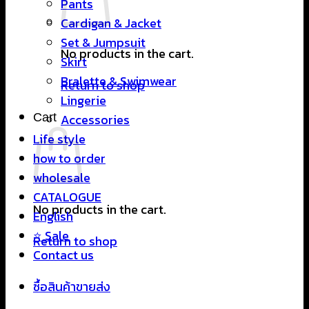
Pants
Cardigan & Jacket
Set & Jumpsuit
No products in the cart.
Skirt
Bralette & Swimwear
Return to shop
Lingerie
Cart
Accessories
Life style
how to order
wholesale
CATALOGUE
No products in the cart.
English
⭐ Sale
Return to shop
Contact us
ซื้อสินค้าขายส่ง