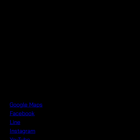
days.
The floral pattern gives a vintage look,
and at
the same time, it stays practical for everyday wear.
📏
Size
: Bust 34″–48″ | Length 28″
🎯
Free size
– fits most with ease
📍 Visit Us in Pratunam, Bangkok!
Find this
handwoven beach tank
at our shop in
Pratunam Wholesale Market
, near
Baiyoke Tower
and
Platinum Fashion Mall
, Bangkok 🇹🇭
📌
Google Maps
📱
Facebook
💬
Line
📸
Instagram
📺
YouTube