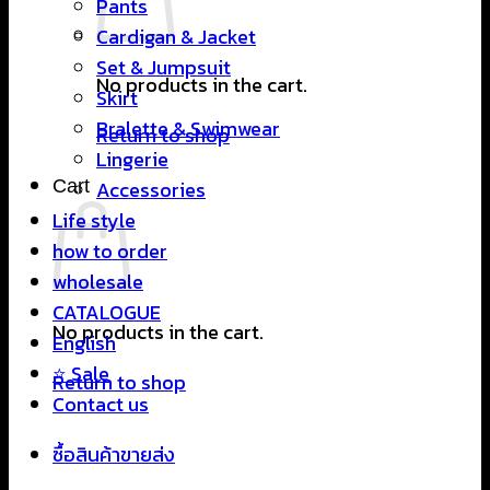
Pants
Cardigan & Jacket
Set & Jumpsuit
No products in the cart.
Skirt
Bralette & Swimwear
Return to shop
Lingerie
Cart
Accessories
Life style
how to order
wholesale
CATALOGUE
No products in the cart.
English
⭐ Sale
Return to shop
Contact us
ซื้อสินค้าขายส่ง