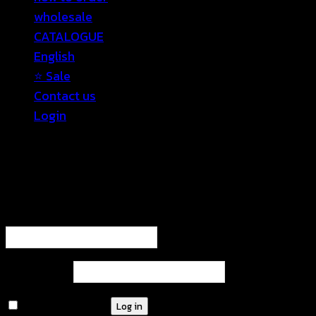
wholesale
CATALOGUE
English
⭐ Sale
Contact us
Login
Login
Required
Username or email address
*
Required
Password
*
Remember me
Log in