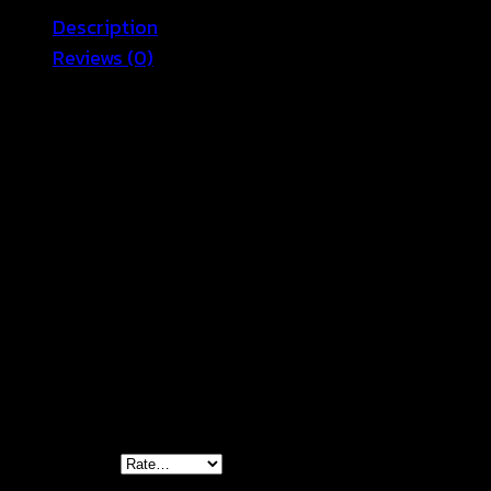
Description
Reviews (0)
ชุดเดรสสวยๆ สายเดี่ยว ผ้าคอตตอนผสม ช่วงอกถักโครเชต์
ฉลุลาย หลังสม็อคมาพร้อมสายผูกเอว เดรสเข้ารูปช่วงเอว
กระโปรงระบาย ยาวคลุมเข่า มีซับใน ใส่ได้หลายโอกาส ใส่
ไปรับลมที่ทะเลรับรองสวยเป็นที่สะดุดตาอย่างแน่นอน
Reviews
There are no reviews yet.
Be the first to review “ชุดเดรสถักโค
รเชต์-650233030190”
Your rating
*