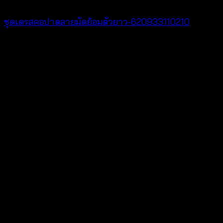
ชุดเดรสคอปาดลายมัดย้อมตัวยาว-620933110210
฿
420
V