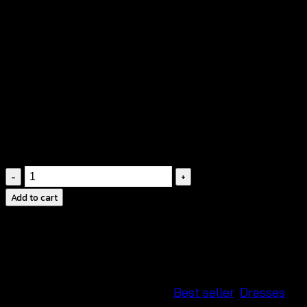
฿
380
สายเดี่ยว
ผ้าคอตตอนผสม
ช่วงอกถักโครเชต์
หลังสม็อค
สายผูกเอว
มีซับใน
ชุด
เด
Add to cart
รส
ถัก
โค
รเชต์-650233030190
quantity
SKU:
BX10100180
Categories:
Best seller
,
Dresses