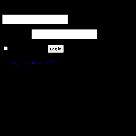
Required
Username or email address
*
Required
Password
*
Remember me
Log in
Lost your password?