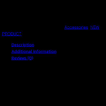
ผ้า
คาด
ผม
ลาย
SKU:
661117030050
Categories:
Accessories
,
NEW
ดอกไม้
PRODUCT
สลับ
Description
สี
Additional information
-
Reviews (0)
661117030050
quantity
คอลเลคชั่นที่คาดผมสามเหลี่ยมสุดน่ารัก ผ้าคาดผมสุดชิ
คลายดอกไม้น่ารักๆ สีสันสดใสเหมาะสวมใส่รับวันหยุด
สบายๆ ที่ไม่เป็นทางการ ดีไซน์ละเอียดอ่อนมีรายละเอียด
สุดแสนตะประณีต ไอเท่มที่จะมาอัพลุคให้สาวๆ สดใสและ
สมบูรณ์แบบมากยิ่งขึ้น สินค้ามีหลายสีให้เลือก กรุรา
สอบถามก่อนทำการสั่งซื้อสินค้าทุกครั้งนะคะ