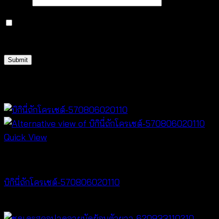
Email
*
Save my name, email, and website in this browser
for the next time I comment.
Related products
Quick View
Bralette & Swimwear
บิกินี่ถักโครเชต์-570806020110
Price
฿
220
–
฿
240
range: