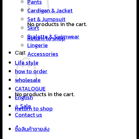
Pants
Cardigan & Jacket
Set & Jumpsuit
No products in the cart.
Skirt
Bralette & Swimwear
Return to shop
Lingerie
Cart
Accessories
Life style
how to order
wholesale
CATALOGUE
No products in the cart.
English
⭐ Sale
Return to shop
Contact us
ซื้อสินค้าขายส่ง