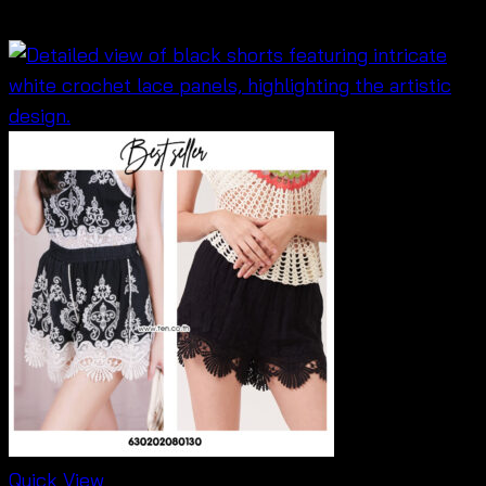
฿
360
Quick View