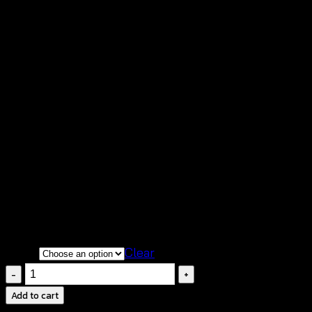
661117030050
฿
100
สินค้าสีสันน่ารักสดใส เหมาะสวมใส่รับวันหยุดสบายๆ
เสริมสร้างภาพลักษร์ สดใส น่ามอง
ถ่ายจากสินค้าจริงของร้าน
กรุณาสอบถามก่อนทำการสั่งซื้อสินค้าทุกครั้งนะคะ
Color
Clear
Blooming
Flower
Add to cart
Headband-