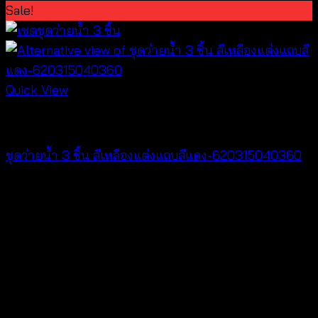
Sale!
Quick View
Bralette & Swimwear
ชุดว่ายน้ำ 3 ชิ้น สีเหลืองแต่งแถบสีแดง-620315040360
Original
Current
฿
720
฿
159
price
price
V
was:
is:
฿720.
฿159.