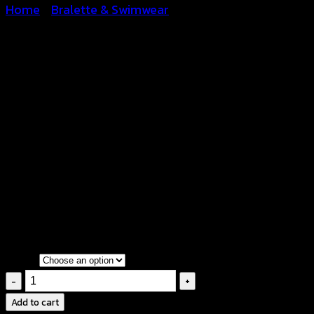
Home
/
Bralette & Swimwear
Fringe Crochet Bralette – 
฿
180
กรุณาสอบถาม่กอนทำการสั่งซื้อสินค้าทุกครั้งระคะ
เนื้อผ้านิ่มสวมใส่สบาย ระบายอากาศได้เป็นอย่างดี
สินค้าสวยตรงตามแบบ ถ่ายจากสินค้าจริงของทางร้าน
Color
Fringe
Crochet
Add to cart