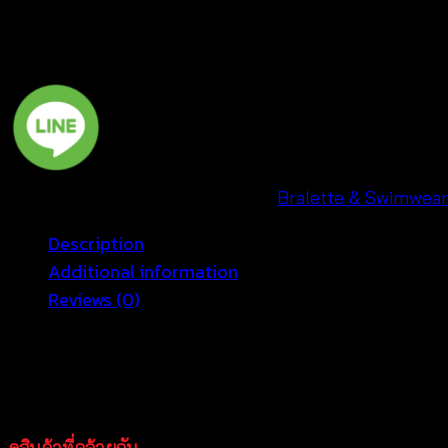
Bralette
-
บรา
ถัก
โค
รเชต์
ชาย
SKU:
660601170090
Categories:
Bralette & Swimwear
แต่ง
พู่
Description
-
Additional information
660601170090
Reviews (0)
quantity
เสื้อถักไหมพรมชายพู่ เสื้อไหมพรม เสื้อถักชายหาดสุดน่ารัก 
ดีไซน์ที่ออกแแบบได้อย่างลงตัว เนื้อผ้าบางเบา ไม่ร้อนไม่
หรือสั่งซื้อออนไลน์ได้ตลอด 24 ชม
ดูสินค้าที่คล้ายกัน