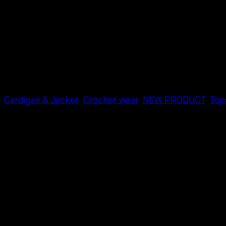
,
Cardigan & Jacket
,
Crochet wear
,
NEW PRODUCT
,
Top
ที่จะมาทำให้สาวๆ ร่าเริงสดใส ได้อย่างโดดเด่นแบบมีสไตล์ เสื้
คัน สาวๆใส่ลงไปเล่นน้ำได้ สินค้าสวยตรงตามแบบถ่ายจากสินค้