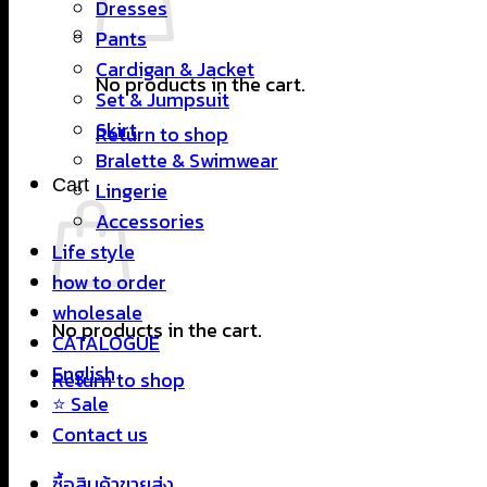
Dresses
Pants
Cardigan & Jacket
No products in the cart.
Set & Jumpsuit
Skirt
Return to shop
Bralette & Swimwear
Cart
Lingerie
Accessories
Life style
how to order
wholesale
No products in the cart.
CATALOGUE
English
Return to shop
⭐ Sale
Contact us
ซื้อสินค้าขายส่ง