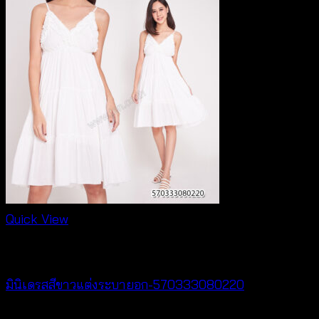
Quick View
Dresses
มินิเดรสสีขาวแต่งระบายอก-570333080220
฿
440