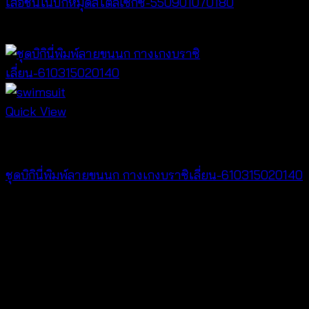
เสื้อชั้นในปักหมุดสไตล์เซ็กซี่-550901070180
฿
360
Quick View
Bralette & Swimwear
ชุดบิกินี่พิมพ์ลายขนนก กางเกงบราซิเลี่ยน-610315020140
฿
280
V