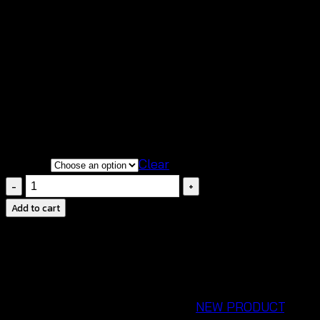
Price
฿
200
–
฿
460
range:
ดีไซน์น่ารักสดใสด ชายพู่เพิ่มความฟรุ้งฟริ้ง
฿200
เนื้อผ้านิ่มสวมใส่สบาย เหมาะกับอากาศบ้านเราแบบ
through
สุดๆ
฿460
สินค้าสวยตรงตามแบบถ่ายจากสินค้าจริงของทางร้าน
มิกซ์แมชต์แมชต์ง่ายใส่กับกางเกงขาสั้นก็เอาอยู่
choose
Clear
women's
strapless
Add to cart
top-
เสื้อ
เกาะ
อก
ถัก
SKU:
660601140100
Categories:
NEW PRODUCT
,