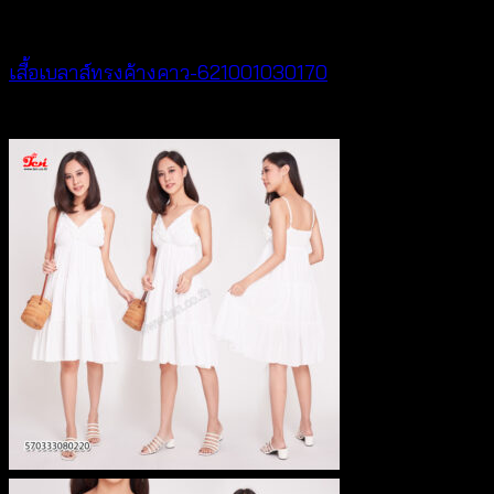
NEW PRODUCT
เสื้อเบลาส์ทรงค้างคาว-621001030170
฿
340