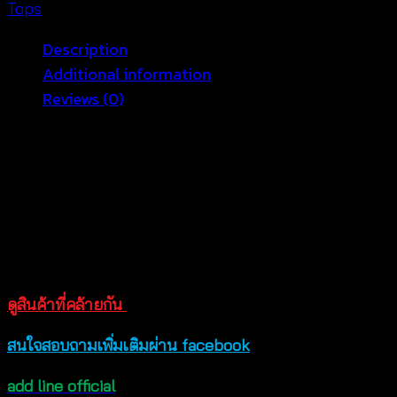
โค
Tops
รเชต์
Description
ชาย
Additional information
แต่ง
Reviews (0)
พู่
-
เสื้อเกาะอกไหมพรม เสื้อถักโครเชต์สไตล์เฟมินีนตัวนี้ ที่จะ
660601140100
ทำให้วันหยุดของสาวๆ พิเศษแบบสุดๆไปเลยตัวเสื้อผลิตจาก
quantity
ไหมพรมผลิตอย่างดี ถักทอและออกแบบอย่า่งปราณีต
ตกแต่งด้วยพู่ระย้ายาวคลุมสะโพก ดีไซน์คล้องคอเพิ่มความ
มั่นใจให้กับสาวๆ เวลาสวมใส่ จะใส่คู่กับกางเกงยีนส์ขาสั้น
หรือขายาวก็ดูดีไม่แพ้กัน สนใจสั่งซื้อออนไลน์ได้เลย
ดูสินค้าที่คล้ายกัน
สนใจสอบถามเพิ่มเติมผ่าน facebook
add line official