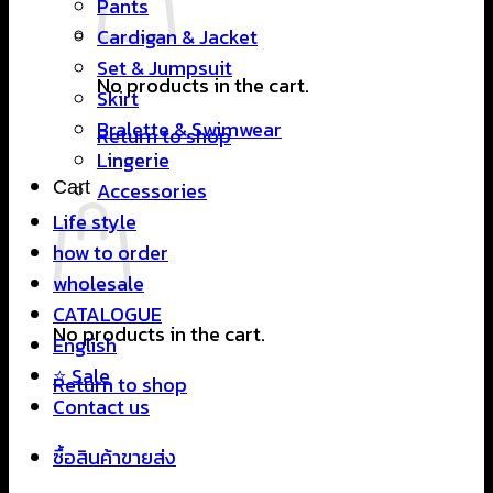
Pants
Cardigan & Jacket
Set & Jumpsuit
No products in the cart.
Skirt
Bralette & Swimwear
Return to shop
Lingerie
Cart
Accessories
Life style
how to order
wholesale
CATALOGUE
No products in the cart.
English
⭐ Sale
Return to shop
Contact us
ซื้อสินค้าขายส่ง