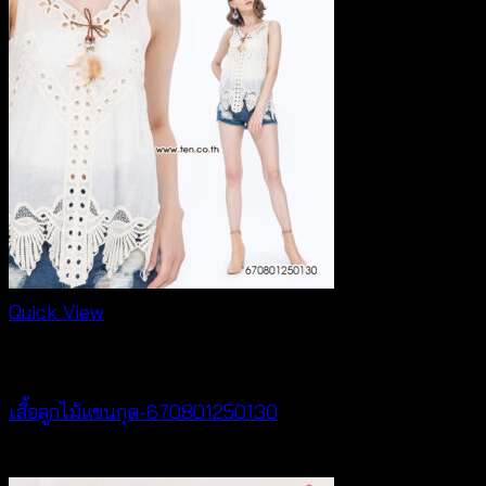
Quick View
NEW PRODUCT
เสื้อลูกไม้แขนกุด-670801250130
฿
260