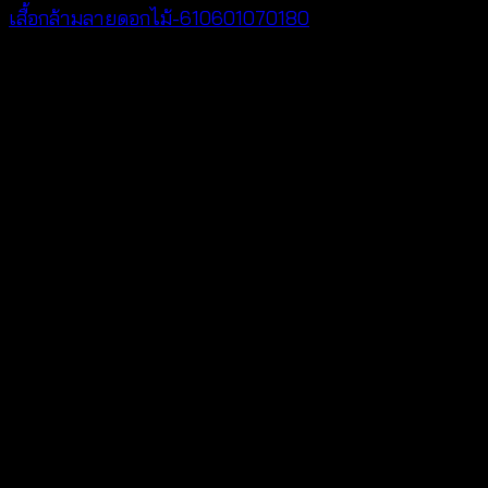
เสื้อกล้ามลายดอกไม้-610601070180
฿
360
V