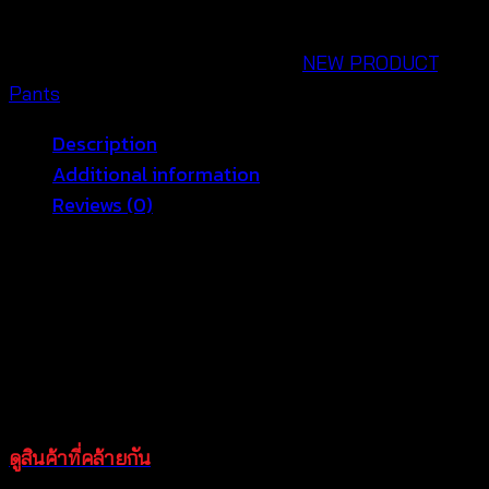
สั้น
ลาย
SKU:
660402010160
Categories:
NEW PRODUCT
,
ลูกไม้
Pants
-
Description
660402010160
Additional information
quantity
Reviews (0)
กางเกงขาสั้นน่ารักๆ กางเกงขาสั้นลายลูกไม้ ตัวกางเกงเป็น
ผ้าลูกไม้เนื้อนิ่มถักทอจากงานฝีมือรับรองสวยเนี๊ยบมากๆค่ะ
ขอบเอวเป็นแบบยางยืด มีซับในในตัว จะใส่แมทซ์กับเสื้อ
แบบไหนก็สวยแน่นอน ทำให้วันธรรมดาๆกลายเป็นวันผ่อน
คลายของสาวๆ สินค้าสวยตรงตามแบบ ถ่ายจากสินค้าจริง
ของทางร้านนะคะ
ดูสินค้าที่คล้ายกัน