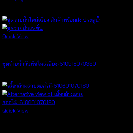
Price
฿
180
–
฿
320
range:
฿180
through
Quick View
฿320
Bralette & Swimwear
ชุดว่ายน้ำวันพีซไหล่เฉียง-610915070380
฿
760
Quick View
Best seller