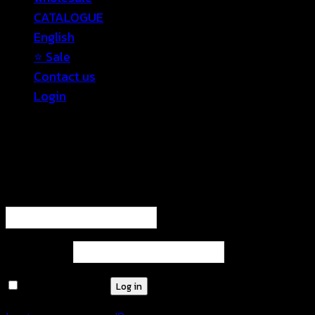
CATALOGUE
English
⭐ Sale
Contact us
Login
Login
Required
Username or email address
*
Required
Password
*
Remember me
Log in