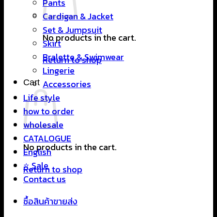
Pants
Cardigan & Jacket
Set & Jumpsuit
No products in the cart.
Skirt
Bralette & Swimwear
Return to shop
Lingerie
Cart
Accessories
Life style
how to order
wholesale
CATALOGUE
No products in the cart.
English
⭐ Sale
Return to shop
Contact us
ซื้อสินค้าขายส่ง