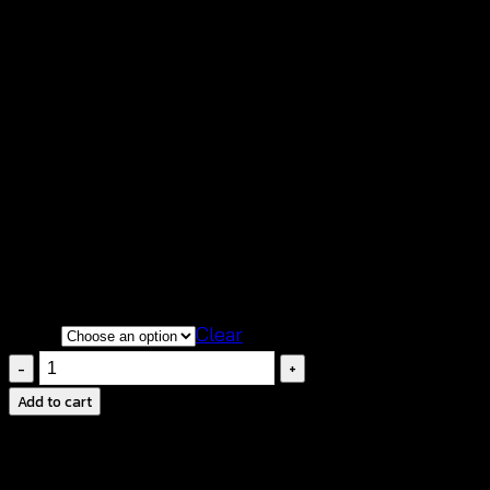
฿
320
มี 3 สีให้เลือก ขาว ดำ เบจ
สินค้าสวยตรงตามแบบ ถ่ายจากสินค้าจริงของทาง
ร้าน
เนื้อผ้านิ่ม สวมใส่สบาย ระบายอากาศได้ดี
Color
Clear
Blooming
Lace
Add to cart
Shorts-
กางเกง
ขา