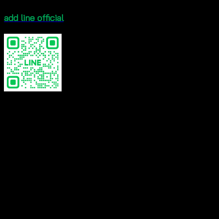
add line official
Color
Beige, White
Reviews
There are no reviews yet.
Be the first to review “Crochet bralette- บราถัก