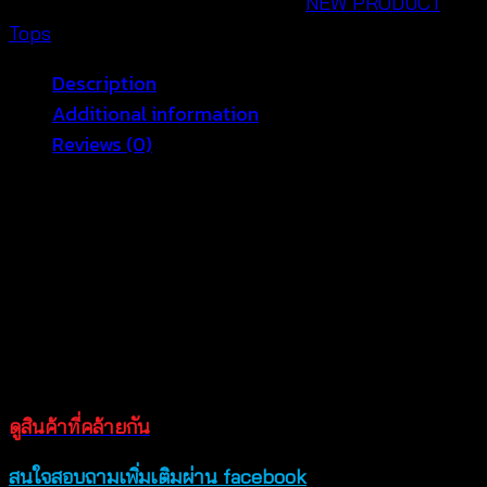
SKU:
660301020080
Categories:
NEW PRODUCT
,
หลัง
Tops
-
Description
660301020080
Additional information
(มี
Reviews (0)
ฟองน้ำ
เสริม
บราถักโครเชต์ บราถักโครเชต์ดีไซน์น่ารักสดใส ดีไซน์ผูก
ทรง)
หลังสุดคิ้วท์ แฟชั่นชายหาด ที่จะมาเติมเต็มวันหยุดของ
quantity
สาวๆ ได้อย่างลงตัว เสื้อถักโครเชต์เนื้อนิ่มสวมใส่สบายสุดๆ
มิกซ์แอนด์แมชต์ง่าย กับกางเกงขาสั้น หรือกางเกงขายาว ก็
ดูดีไม่แพ้กัน สินค้ามี 2 สีให้เลือกช้อป สาวๆ สนใจสั่ง
ออนไลน์ได้ 24 ชม เลย สินค้าสวยตรงตามแบบ ถ่ายจาก
สินค้าจริงของทางร้าน
ดูสินค้าที่คล้ายกัน
สนใจสอบถามเพิ่มเติมผ่าน facebook