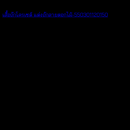
Crochet wear
เสื้อถักโครเชต์ แต่งถักลายดอกไม้-550301120150
฿
300
V