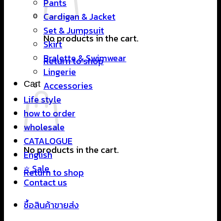
Pants
Cardigan & Jacket
Set & Jumpsuit
No products in the cart.
Skirt
Bralette & Swimwear
Return to shop
Lingerie
Cart
Accessories
Life style
how to order
wholesale
CATALOGUE
No products in the cart.
English
⭐ Sale
Return to shop
Contact us
ซื้อสินค้าขายส่ง