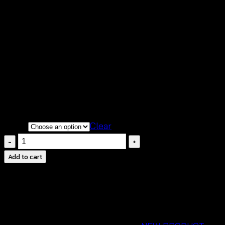
฿
160
สินค้าสวยตรงตามแบบ ถ่ายจากสินค้าจริงของทาง
ร้าน
เนื้อผ้านิ่มสวมใส่สบาย ระบายอากาศได้ดี
Color
Clear
Crochet
bralette-
Add to cart
บรา
ถัก
โค
รเชต์
ผูก