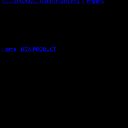
Home
/
NEW PRODUCT
Crochet bralette- บราถักโค
รเชต์ ผูกหลัง –
660301020080 (มีฟองน้ำ
เสริมทรง)