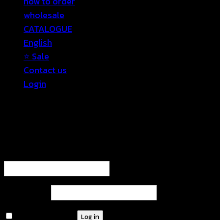
how to order
wholesale
CATALOGUE
English
⭐ Sale
Contact us
Login
Login
Required
Username or email address
*
Required
Password
*
Remember me
Log in