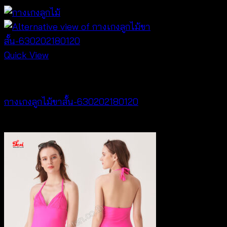
Quick View
NEW PRODUCT
กางเกงลูกไม้ขาสั้น-630202180120
฿
240