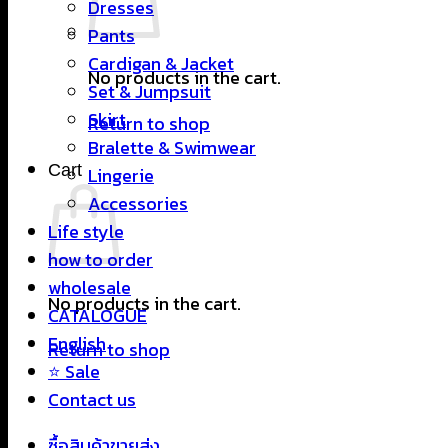
Dresses
Pants
Cardigan & Jacket
No products in the cart.
Set & Jumpsuit
Skirt
Return to shop
Bralette & Swimwear
Cart
Lingerie
Accessories
Life style
how to order
wholesale
No products in the cart.
CATALOGUE
English
Return to shop
⭐ Sale
Contact us
ซื้อสินค้าขายส่ง