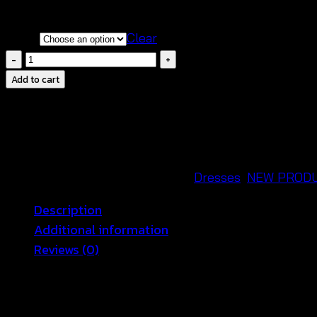
มี 2 สีให้เลือกช้อป กรุณาสอบถามก่อนทำการสั่งซื้อสิน
Color
Clear
Maxi
Dresses-
Add to cart
เด
รส
สาย
เดี่ยว
ฉลุลาย
SKU:
651001070220
Categories:
Dresses
,
NEW PROD
ผูก
Description
หลัง
Additional information
-
Reviews (0)
651001070220
quantity
ชุดเดรสฉลุลายลูกไม้ เดรสแฟชั่นสุดชิค ที่จะมาทำให้สาวๆ ม
เฉพาะ ดีเทลผูกหลัง อวดความเซ็กซี่เผยเสนห์ความขี้เล่นของ