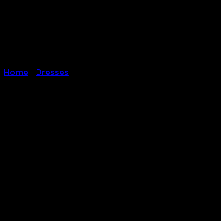
Home
/
Dresses
Maxi Dresses-เดรสสายเดี่ยว
฿
440
สินค้าตรงปก สวยตรงตามแบบ นางแบบใส่ถ่ายจากสินค้
เนื้อผ้านิ่มสวมใส่สบายระบายอากาศได้ดี