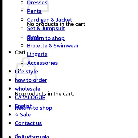
Dresses
Pants
Cardigan & Jacket
No products in the cart.
Set & Jumpsuit
Skirt
Return to shop
Bralette & Swimwear
Cart
Lingerie
Accessories
Life style
how to order
wholesale
No products in the cart.
CATALOGUE
English
Return to shop
⭐ Sale
Contact us
ซื้อสินค้าขายส่ง