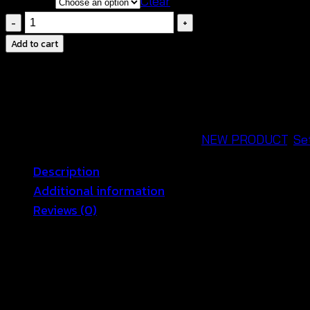
CHOOSE
Clear
Tassel
Crochet
Add to cart
Cover
Up-
ชุด
เซต
ถัก
SKU:
650901070120-a
Categories:
NEW PRODUCT
,
Se
โค
Description
รเชต์
Additional information
-
Reviews (0)
650901070120
ซื้อ
เซ็กซี่สดใสรับวันหยุดสุดชิลล์ ไปกับชุดเซตถักโครเชต์ เสื้อผ
แยก
ความมั่นใจ ผสานกับกระโปรงถักไหมพรมสีสันสดใส ที่ออกมาแบบ
ได้
ไหว สินค้าสามารถซื้อแยกได้ สินค้าสวยตรงตามแบบ นางแบบ
quantity
ทางออนไลน์ได้ตลอดอ 24 ชม