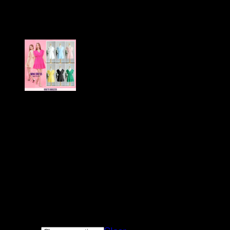
Tassel Crochet Cover Up-ชุ
Price
฿
240
–
฿
580
range:
สินค้าสวยตรงปกนางแบบใส่ถ่ายจากสินค้าจริงของทาง
฿240
เนื้อผ้านิ่มสวมใส่สบาย ระบายอากาศได้ดี
through
ดีไซน์น่ารักสดใสปนเซ็กซี มีสไตล์เป็นของตัวเอง
฿580
กรุณาสอบถามก่อนทำการสั่งซื้อสินค้าทุกครั้ง
สินค้าสามารถซื้อแยกได้