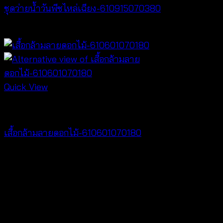
ชุดว่ายน้ำวันพีซไหล่เฉียง-610915070380
฿
760
Quick View
Best seller
เสื้อกล้ามลายดอกไม้-610601070180
฿
360
V