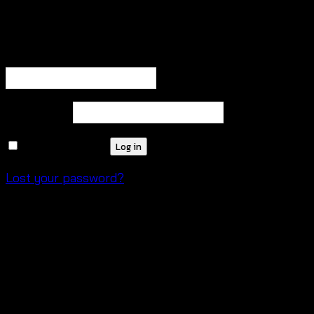
Login
Required
Username or email address
*
Required
Password
*
Remember me
Log in
Lost your password?