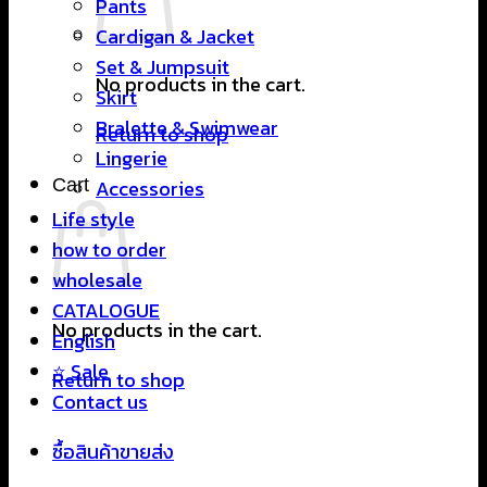
Pants
Cardigan & Jacket
Set & Jumpsuit
No products in the cart.
Skirt
Bralette & Swimwear
Return to shop
Lingerie
Cart
Accessories
Life style
how to order
wholesale
CATALOGUE
No products in the cart.
English
⭐ Sale
Return to shop
Contact us
ซื้อสินค้าขายส่ง