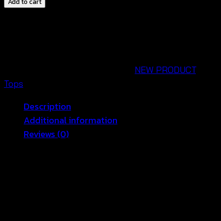
Add to cart
เสื้อ
เบ
ลาส์
ลาย
ดอกไม้
SKU:
650801130180
Categories:
NEW PRODUCT
,
ทรง
Tops
ค้างคาว-650801130180
Description
quantity
Additional information
Reviews (0)
เติมเต็มวันหยุดสุดแสนพิเศษไปกับ เสื้อคลุมทรงค้างคาว
เสื้อเบลาส์แฟชั่นสวยๆ สไตล์โบฮีเมี่ยน ที่เหมาะสวมใส่วัน
สบายๆ ของสาวๆ มิกซ์แอนด์แมชต์ใส่ สวมทับ กับบิกินี่ หรือ
ชุดว่ายน้ำ ก็ดูดีแบบสุดๆ ไปเลย ดีเทลฉลุลายด้านหน้า และ
ผูกเอว เพิ่มความเก๋ เนื้อผ้าบางเบา สวมใส่สบายแบบสุดไป