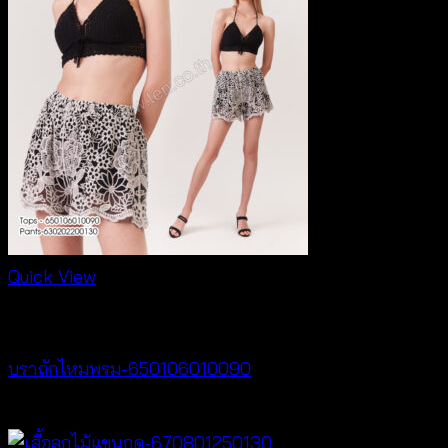
Quick View
Bralette & Swimwear
บราถักไหมพรม-650106010090
Price
฿
180
–
฿
260
range: