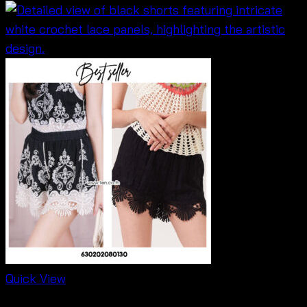
range:
฿220
through
฿240
Quick View