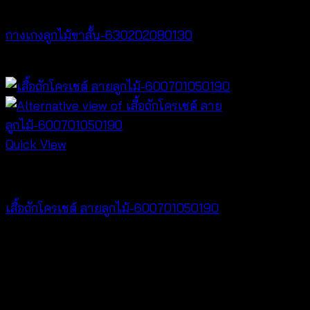
NEW PRODUCT
กางเกงลูกไม้ขาสั้น-630202080130
฿
260
Quick View
NEW PRODUCT
เสื้อถักโครเชต์ ลายลูกไม้-600701050190
฿
380
V