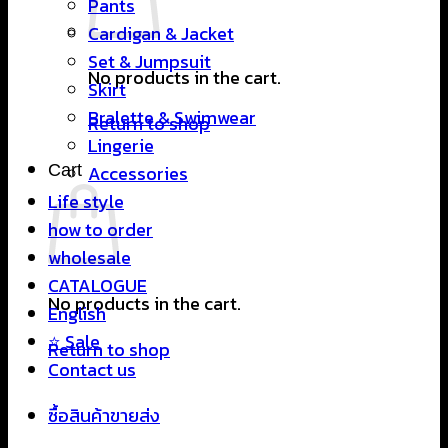
Pants
Cardigan & Jacket
Set & Jumpsuit
No products in the cart.
Skirt
Bralette & Swimwear
Return to shop
Lingerie
Cart
Accessories
Life style
how to order
wholesale
CATALOGUE
No products in the cart.
English
⭐ Sale
Return to shop
Contact us
ซื้อสินค้าขายส่ง