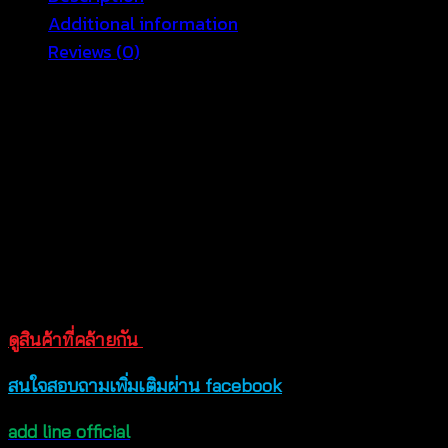
quantity
Additional information
Reviews (0)
ไอเท่มสุดน่ารักที่จะทำให้สาวๆ สะกดได้ทุกสายตายามสวม
ใส่ ไม่ว่าจะทำกิจกรรมอะไรก็ต้องเหลียวมอง เสื้อคลุมแฟชั่น
ดีไซน์ระบายช่วงล่างและปลายแขนเพิ่มความน่ารักที่มากยิ่ง
ขึ้น ผสานกับงานถักโครเชต์ลายดอกคละสี ทำให้เพิ่มความ
สดใสน่ารักมากยิ่งขึ้น เนื้อผ้านิ่มโปร่ง บางเบา เหมาะสวมใส่
ทับชุดเก่งเป็นเสื้อคลุมแฟชั่น หรือเป็นเสื้อคลุมทับบิกินี่กันโป๊
สินค้าสวยตรงตามแบบนางแบบใส่ถ่ายจากสินค้าจริง กรุณา
สอบถามก่อนทำสั่งซื้อนะคะ
ดูสินค้าที่คล้ายกัน
สนใจสอบถามเพิ่มเติมผ่าน facebook
add line official