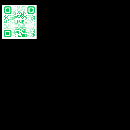
choose
beach coverup, tops, set
Reviews
There are no reviews yet.
Be the first to review “Crochet Beach Cover up
– เสื้อคลุมชายหาด -650701060200”