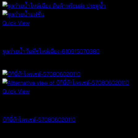
Quick View
Bralette & Swimwear
ชุดว่ายน้ำวันพีซไหล่เฉียง-610915070380
฿
760
Quick View
Bralette & Swimwear
บิกินี่ถักโครเชต์-570806020110
Price
฿
220
–
฿
240