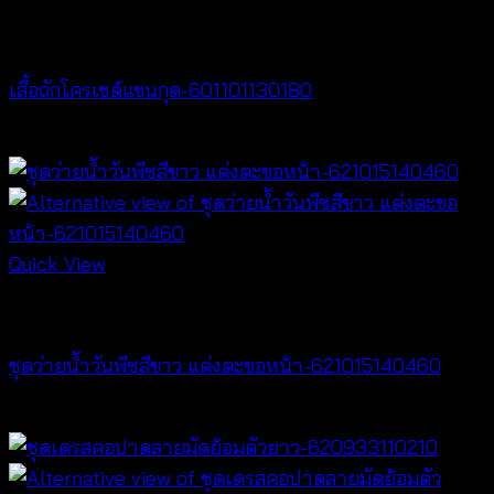
NEW PRODUCT
เสื้อถักโครเชต์แขนกุด-601101130180
฿
360
Quick View
Bralette & Swimwear
ชุดว่ายน้ำวันพีซสีขาว แต่งตะขอหน้า-621015140460
฿
920