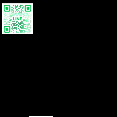
Color
White, Beige
Reviews
There are no reviews yet.
Be the first to review “ชุดเดรสสายเดี่ยว ถักโค
รเชต์แต่งปักลาย – 650601260210”