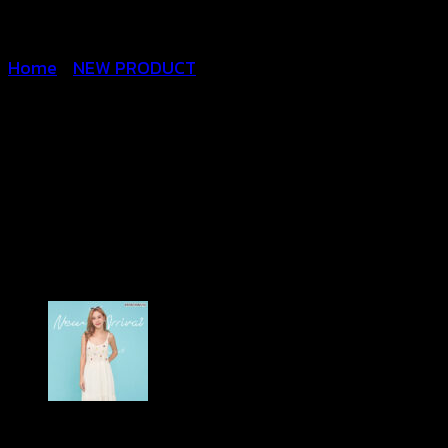
Home
/
NEW PRODUCT
ชุดเดรสสายเดี่ยว ถักโครเชต์
แต่งปักลาย –
650601260210