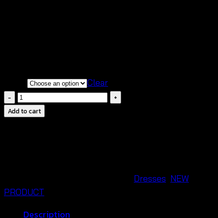
฿
420
สินค้าสวยตรงตามแบบนางแบบใส่ถ่ายจากสินค้าจริง
เนื้อผ้าโปร่ง นิ่ม รู้สึกสบายเวลาสวมใส่
กรุณาสอบถามก่อนทำการสั่งซื้อทุกครั้งนะคะ
Color
Clear
ชุด
เด
Add to cart
รส
สาย
เดี่ยว
ถัก
โค
SKU:
650601260210
Categories:
Dresses
,
NEW
รเชต์
PRODUCT
แต่ง
Description