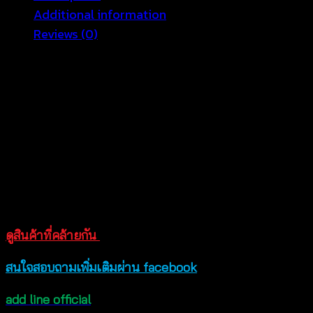
ปัก
Additional information
ลาย
Reviews (0)
-
650601260210
น่ารักสดใสไปกับ ชุดเดรสน่ารักๆ สไตล์วินเทจ ที่ ten shop
quantity
คัดสรรมาเพื่อสำหรับสาวๆ โดยเฉพาะเดรสยาวแขนกุด ปัก
ลายผลไม้ สุดคิ้วท์ มี 2 สี ขาว เบจ ให้เลือกมิกซ์แอนด์แมชต์
ได้ตาม ชอบ เหมาะสวมใส่ วันสบายๆ ที่ไม่ต้องการความ
เป็นทางการ ดีไซน์ น่ารัก สดใส ลุคคุณหนูดูดีแบบสุดๆ ชุด
เดรส เนื้อผ้านิ่มสวมใส่สบาย ระบายอากาศได้ดี เหมาะกับ
อากาศบ้านเราเป็นอย่างยิ่ง สนใจสั่งซื้อออนไลน์ได้ ตลอด
24 ชม เลยจ้า
ดูสินค้าที่คล้ายกัน
สนใจสอบถามเพิ่มเติมผ่าน facebook
add line official