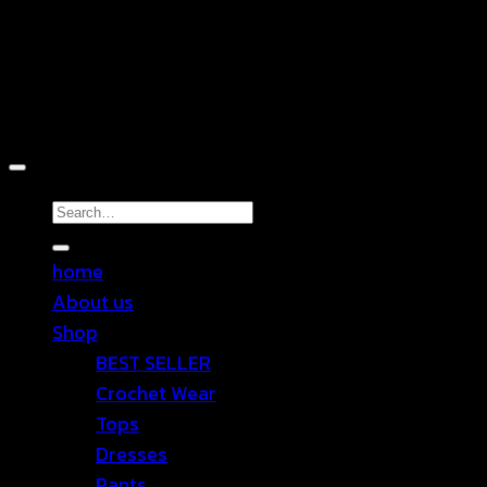
Copyright 2026 ©
TEN SHOP
Search
for:
home
About us
Shop
BEST SELLER
Crochet Wear
Tops
Dresses
Pants