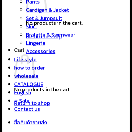
Pants
Cardigan & Jacket
Set & Jumpsuit
No products in the cart.
Skirt
Bralette & Swimwear
Return to shop
Lingerie
Cart
Accessories
Life style
how to order
wholesale
CATALOGUE
No products in the cart.
English
⭐ Sale
Return to shop
Contact us
ซื้อสินค้าขายส่ง