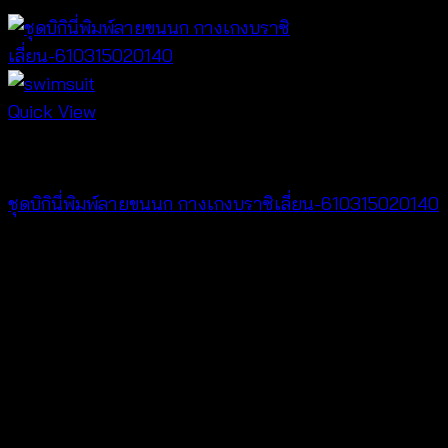
Quick View
Bralette & Swimwear
ชุดบิกินี่พิมพ์ลายขนนก กางเกงบราซิเลี่ยน-610315020140
฿
280
V