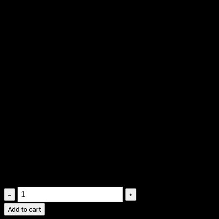
เสื้อเอี๊ยมลายกราฟฟิคประดับ
ตุ้งติ้ง-650501230160
฿
320
สินค้าสวยตรงตามแบบ นางแบบใส่ถ่ายจากของจริง
ลายกราฟฟิคน่ารักสดใส คัดสสร มาเพื่อสาวๆ โโย
เฉพาะ
เนื้อผ้านิ่มใส่สบาย
เสื้อ
เอี๊ยม
Add to cart