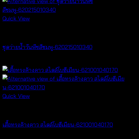
Quick View
Bralette & Swimwear
ชุดว่ายน้ำวันพีซสีชมพู-620215010340
฿
680
Quick View
NEW PRODUCT
เสื้อทรงค้างคาว สไตล์โบฮีเมียน-621001040170
฿
340