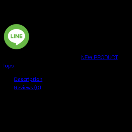
ลา
ยก
ราฟฟิค
ประดับ
ตุ้งติ้ง-650501230160
quantity
SKU:
650501230160
Categories:
NEW PRODUCT
,
Tops
Description
Reviews (0)
เซ็กซี่ รับซัมเมอร์ไปกับเสื้อเอี๊ยม ดีไซน์น่ารักๆ สุดเซ็กซี่ ที่จะ
ทำให้สาวๆ สะกดได้ทุกสายตา พร้อมท้าลมแดด ได้อย่างสุด
มั่นใจ ลายกราฟฟิค ที่คัดสรร มาให้สาวๆ โดยเฉพาะ มี
เอกลักษณ์ ในแบบของตัวเองไม่ซ้ำใคร งานถักสุดปราณีต