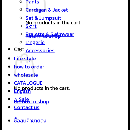
Pants
Cardigan & Jacket
Set & Jumpsuit
No products in the cart.
Skirt
Bralette & Swimwear
Return to shop
Lingerie
Cart
Accessories
Life style
how to order
wholesale
CATALOGUE
No products in the cart.
English
⭐ Sale
Return to shop
Contact us
ซื้อสินค้าขายส่ง