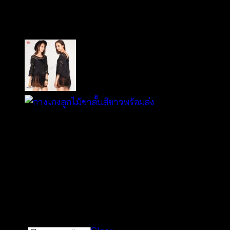
กางเกงขาสั้นลายลูกไม้-630
฿
260
กางเกงขาสั้นสีดำ
ทอลายลูกไม้
มาพร้อมสายผูกเอว
งานฝีมือแฮนด์เมด
มีซับในในตัว