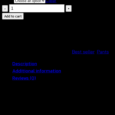
color
Clear
กางเกง
ขา
Add to cart
สั้น
ลาย
ลูกไม้-630202040130
quantity
SKU:
630202040130
Categories:
Best seller
,
Pants
Description
Additional information
Reviews (0)
กางเกงขาสั้นสีดำลายลูกไม้
เป็นลายที่สวย หวานมีเสน่ห์และ
มาไว้มิกซ์แอนด์แมทช์เยอะๆ เลยค่ะ แล้วมันจะช่วยเปลี่ยน
เอว 24-34นิ้ว สะโพก 32-36 นิ้ว ยาว 12 นิ้ว