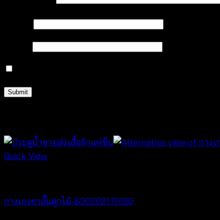
Your review
*
Name
*
Email
*
Save my name, email, and website in this browser 
Related products
Quick View
Best seller
กางเกงขาสั้นลูกไม้-630202170120