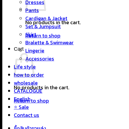
Dresses
Pants
Cardigan & Jacket
No products in the cart.
Set & Jumpsuit
Skirt
Return to shop
Bralette & Swimwear
Cart
Lingerie
Accessories
Life style
how to order
wholesale
No products in the cart.
CATALOGUE
English
Return to shop
⭐ Sale
Contact us
ซื้อสินค้าขายส่ง