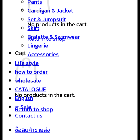
Pants
Cardigan & Jacket
Set & Jumpsuit
No products in the cart.
Skirt
Bralette & Swimwear
Return to shop
Lingerie
Cart
Accessories
Life style
how to order
wholesale
CATALOGUE
No products in the cart.
English
⭐ Sale
Return to shop
Contact us
ซื้อสินค้าขายส่ง