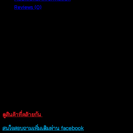
Reviews (0)
สินค้า hot seller ที่สาวๆ ต้องมีติดตู้ เสื้อถักโครเชต์ลาย
ดอกไม้ ดีไซน์ชายพู่ และ เว้าหลังสุดแซ่บ ที่จะมาทำให้ทะเล
เดือดแบบขั้นสุด เสื้อถักเนื้อนิ่ม โปร่งบางเบาสวมใส่สบาย ไม่
อุ้มน้ำ สาวๆ สามารถใส่ลงน้ำได้ เนื้อผ้าเบา เคลื่อนไหวได้
อย่างคล่องแคล่วไม่ติดขัด มิกซ์แอนด์แมชต์ง่ายสุดๆ ใส่กับบิ
กินี่ก็แซ่บ ใส่กับกางเกงขาสั้นก็น่ามอง สาวๆที่สนใจสั่งซื้อ
ออนไล์ได้ตลอด 24 ชม สินค้าสวยตรงตามแบบนางแบบใส่
ถ่ายจากสินค้าจริงของทางร้าน กรุณาสอบถามก่อนทำการ
สั่งซื้อสินค้าทุกครั้ง
ขนาด อก 40 นิ้ว ยาว 36 นิ้ว
ดูสินค้าที่คล้ายกัน
สนใจสอบถามเพิ่มเติมผ่าน facebook