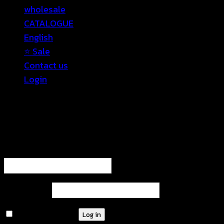
wholesale
CATALOGUE
English
⭐ Sale
Contact us
Login
Login
Required
Username or email address
*
Required
Password
*
Remember me
Log in