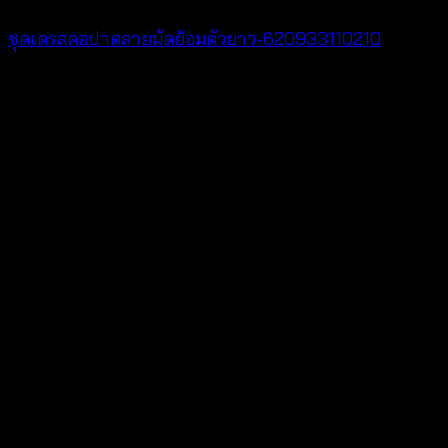
ชุดเดรสคอปาดลายมัดย้อมตัวยาว-620933110210
฿
420
V