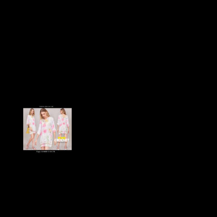
Backless Crochet Top-เสื้อ
ถักโครเชต์เว้า
หลัง-610201030200
฿
400
ดีไซน์สุดแซ่บ เซ็กซี่สุดๆ