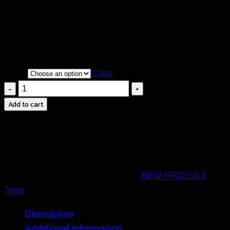
เนื้อผ้านิ่ม โปร่งบางเบาสวมใส่สบาย
สินค้าตรงปก สวยตามแบบนางแบบใส่ถ่ายจากสินค้า
จริงของทางร้าน
กรุณาสอบถามก่อนทำการสั่งซื้อสินค้าทุกครั้ง
color
Clear
Backless
Crochet
Add to cart
Top-
เสื้อ
ถัก
โค
รเชต์
SKU:
610201030200
Categories:
NEW PRODUCT
,
เว้า
Tops
หลัง-610201030200
Description
quantity
Additional information