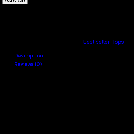
Add to cart
กุด
ผู้
หญิง-600901040160
quantity
SKU:
600901040160
Categories:
Best seller
,
Tops
Description
Reviews (0)
เสื้อถักโครเชต์สไตล์ซัมเมอร์ แขนกุด ผ้าคอตตอนผสมสีดำ
เนื้อนิ่ม ดีเทลปักผ้าสีเป็นชั้นที่คอและช่วงอก ทรงปล่อย สวย
สะกดสายตามากๆค่ะ เนื้อผ้าไม่หนา สามารถสวมทับเสื้อ
สายเดี่ยว แบบแฟชั่นสวยชิว หรือใส่คลุมชุดว่ายน้ำบิกินี่ ก็
สวยแจ่มค่ะ แฟชั่นสไตล์เกาหลี
ขนาดอก 40 ยาว 32เสื้อถักโครเชต์