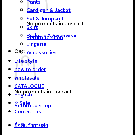
Pants
Cardigan & Jacket
Set & Jumpsuit
No products in the cart.
Skirt
Bralette & Swimwear
Return to shop
Lingerie
Cart
Accessories
Life style
how to order
wholesale
CATALOGUE
No products in the cart.
English
⭐ Sale
Return to shop
Contact us
ซื้อสินค้าขายส่ง