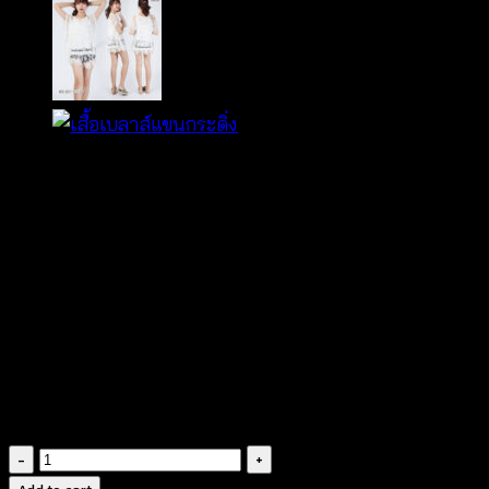
฿
320
แขนกุด
คอวี
ผ้าคอตตอนผสม
แต่งชายผ้าพริ้วๆ
ปักแถบผ้าสีสดใส
สายผูกอก
ไม่มีซับใน
เสื้อ
แขน