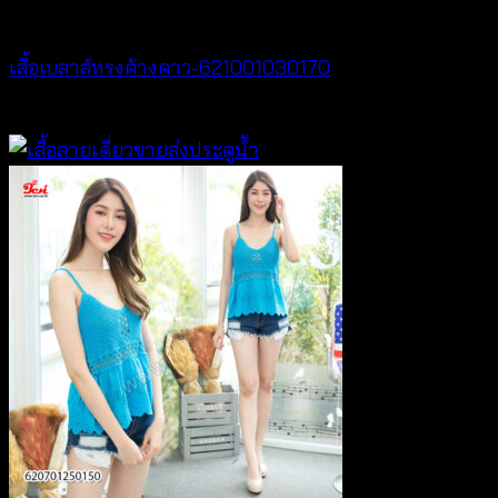
NEW PRODUCT
เสื้อเบลาส์ทรงค้างคาว-621001030170
฿
340