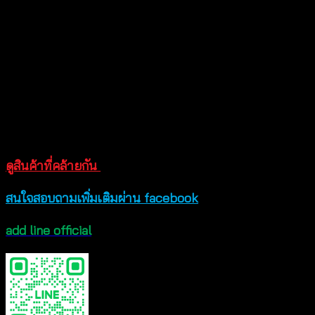
โครเชต์สีสดใสตัวนี้
คลุมทับชุดว่ายน้ำหรือจับคู
่กับกางเกงขา
สั้นของคุณเพื่
อลุคบีชเบ๊บที่ดูสวยเพอร์เฟ
กท์
สาวๆที่สนใจสั่งออนไลน์ได้ตลอด 24 ชม สินค้าสวยตรงตาม
แบบนางแบบถ่ายจากสินค้าจริงของทางร้าน เนื้อผ้านิ่มสวม
ใส่สบายสุดๆ
ขนาด อก 40 ยาว 28 นิ้ว
ดูสินค้าที่คล้ายกัน
สนใจสอบถามเพิ่มเติมผ่าน facebook
add line official