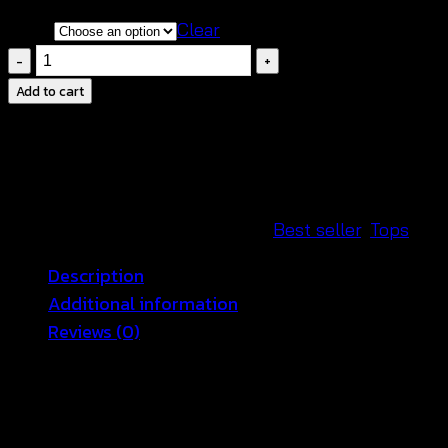
color
Clear
Peplum
top
Add to cart
crochet-
เสื้อ
เบ
ลาส์
ถัก
SKU:
600601100170
Categories:
Best seller
,
Tops
โค
Description
รเชต์
Additional information
ชาย
Reviews (0)
ระบาย-600601100170
quantity
เติมเต็มความสดใสให้แก่การแ
ต่งตัวรับวันแสงแดดสดใสด้วย
เสื้อเบลาส์แต่งผ้าโครเชต์ อีกหนึ่งทางลัดสำหรับการแต่
งลุค
ฤดูร้อนให้ดูสมบูรณ์แบบ
ลองเลือกสวมใส่เสื้อเบลาส์แ
ต่งด้วย