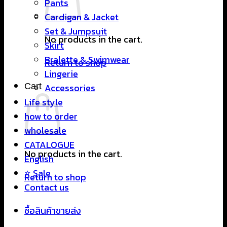
Pants
Cardigan & Jacket
Set & Jumpsuit
No products in the cart.
Skirt
Bralette & Swimwear
Return to shop
Lingerie
Cart
Accessories
Life style
how to order
wholesale
CATALOGUE
No products in the cart.
English
⭐ Sale
Return to shop
Contact us
ซื้อสินค้าขายส่ง