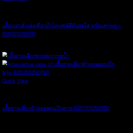
NEW PRODUCT
เสื้อเบลาส์ แต่งเชือกถักโครเชต์สีสันสดใส พร้อมชายพู่ –
601101010170
฿
340
Quick View
Best seller
เสื้อสายเดี่ยวผ้าคอตตอนปักลาย-620701250150
฿
300
V