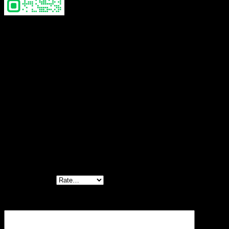
color
white, beige
Reviews
There are no reviews yet.
Be the first to review “Peplum top crochet-เสื้อ
เบลาส์ถักโครเชต์ชายระบาย-600601100170”
Your rating
*
Your review
*