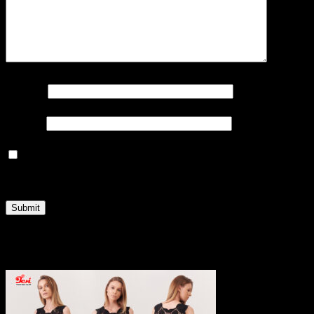
Name
*
Email
*
Save my name, email, and website in this browser
for the next time I comment.
Related products