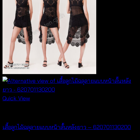
Quick View
NEW PRODUCT
เสื้อลูกไม้ฉลุลายแบบหน้าสั้นหลังยาว – 620701130200