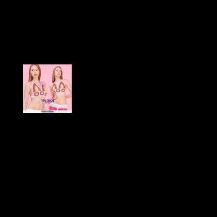
ลาส์ถักโครเชต์ชาย
ระบาย-600601100170
฿
340
เนื้อผ้านิ่มสวมใส่สบาย
สินค้าตรงปกสวยตามแบบ นางแบบถ้่ยจากสินค้าจริง
ของทางร้าน
ดีไซน์น่ารักโดดเด่น สดใสสะกดได้ทุกสายตา