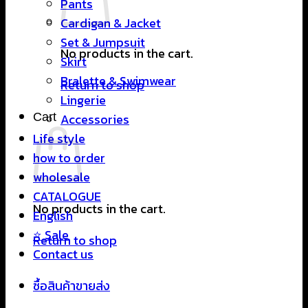
Pants
Cardigan & Jacket
Set & Jumpsuit
No products in the cart.
Skirt
Bralette & Swimwear
Return to shop
Lingerie
Cart
Accessories
Life style
how to order
wholesale
CATALOGUE
No products in the cart.
English
⭐ Sale
Return to shop
Contact us
ซื้อสินค้าขายส่ง