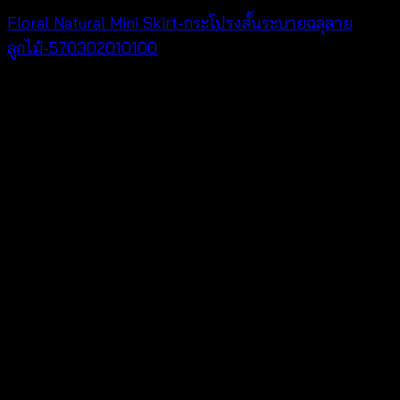
Floral Natural Mini Skirt-กระโปรงสั้นระบายฉลุลาย
ลูกไม้-570302010100
฿
200
V