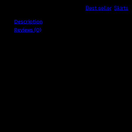
SKU:
591102010200-A
Categories:
Best seller
,
Skirts
Description
Reviews (0)
กระโปรงลูกไม้สีดำ ผลิตจากผ้าคอตตอนถักลายลูกไม้ เนื้อ
หนาเก็บทรง เป็นแบบสวมไม่มีซิป เอวใส่ยางยืด ทรง
กระโปรงเข้ารูปแพตเทิร์นเป๊ะ มีซับในในตัว เหมาะสำหรับใส่
ออกงานได้ทั้งงานเช้าและงานเย็นได้ทุกโอกาสจ้า
ขนาดเอว 24-36 สะโพก 30-42 -ยาว 36 นิ้ว
สัดส่วนนางแบบ 32-24-34 สูง 169 cm.
Reviews
There are no reviews yet.