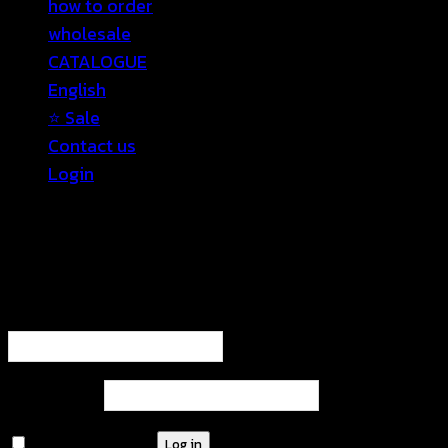
how to order
wholesale
CATALOGUE
English
⭐ Sale
Contact us
Login
Login
Required
Username or email address
*
Required
Password
*
Remember me
Log in