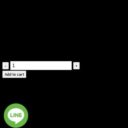
฿
400
ถักทอจากผ้าคอตตอน
มีซับใน
เอวใส่ยางยืด
ฉลุลายประณีต
ทรงกระโปรงเข้ารูป
กระโปรง
ลูกไม้
Add to cart
-591102010200
quantity