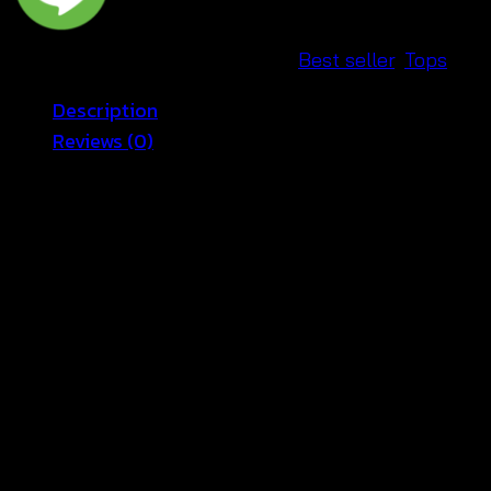
SKU:
590301020110
Categories:
Best seller
,
Tops
Description
Reviews (0)
เสื้อกล้ามลวดลายลูกไม้ คอกลม ปักลายดอกไม้สีขาวงาน
สวยละเอียดตามแบบเลยค่ะ ชายเสื้อหยักตามลวดลาย เนื้อ
ผ้าซีทรูสุดเซ็กซี่ เรียบหรูดูไฮโซมาก ผ้ายืดใส่สบายสวย
เซ็กซี่มากคะ จะใส่เดี่ยวๆ หรือ จะใส่ชุดกับเสื้อคลุมอีกตัวก็ดูดี
สามารถนำมาแมทช์กับอะไรก็สวย สาวๆไม่ควรพลาดจ้า
อก 34-38 นิ้ว ยาว 24-26 นิ้ว
สัดส่วนนางแบบ 32-24-34 สูง 169 cm
Reviews