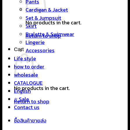
Pants
Cardigan & Jacket
Set & Jumpsuit
No products in the cart.
Skirt
Bralette & Swimwear
Return to shop
Lingerie
Cart
Accessories
Life style
how to order
wholesale
CATALOGUE
No products in the cart.
English
⭐ Sale
Return to shop
Contact us
ซื้อสินค้าขายส่ง