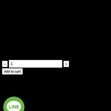
฿
220
คอกลม
ปักลายดอกไม้สีขาว
ผ้าซีทรูบางเบา
ชายเสื้อหยักตามลวดลาย
ผ้ายืดใส่สบาย
ไม่มีซับใน
เสื้อ
กล้าม
Add to cart
ลาย
ลูกไม้-590301020110
quantity