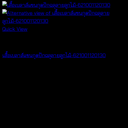
Quick View
NEW PRODUCT
เสื้อเบลาส์แขนกุดปักฉลุลายลูกไม้-621001120130
฿
280
V