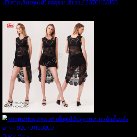
เสื้อสายเดี่ยวลูกไม้ปักฉลุลาย สีขาว-620701150150
฿
300
Quick View