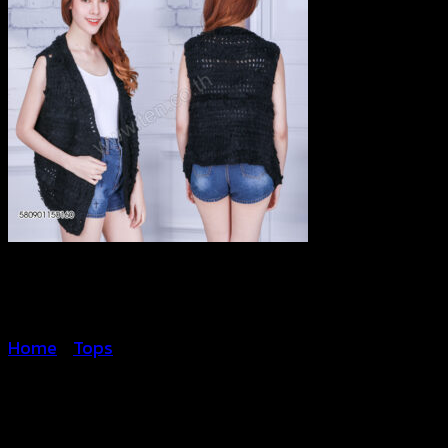
Home
/
Tops
Women’s Faux Fur Coats-