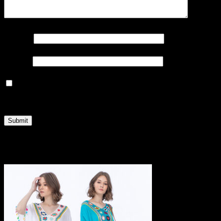
Name
*
Email
*
Save my name, email, and website in this browser
for the next time I comment.
Related products