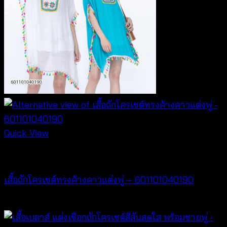
Quick View
NEW PRODUCT
เสื้อถักโครเชต์ทรงค้างคาวแต่งพู่ – 601101040190
฿
380