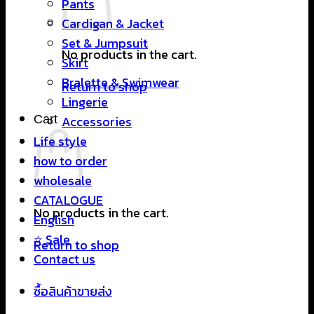
Pants
Cardigan & Jacket
Set & Jumpsuit
No products in the cart.
Skirt
Bralette & Swimwear
Return to shop
Lingerie
Cart
Accessories
Life style
how to order
wholesale
CATALOGUE
No products in the cart.
English
⭐ Sale
Return to shop
Contact us
ซื้อสินค้าขายส่ง