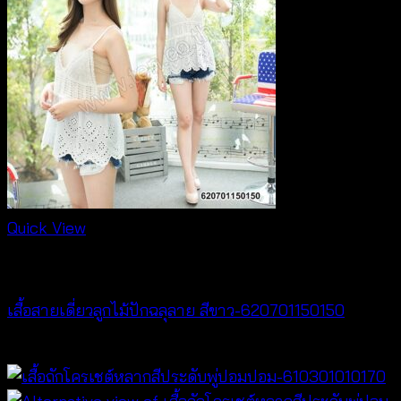
Quick View
Tops
เสื้อสายเดี่ยวลูกไม้ปักฉลุลาย สีขาว-620701150150
฿
300