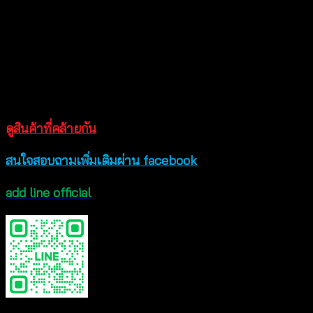
ทางร้าน
รอบอก x รอบเอว x ความยาว:
One Size (28″-40″ x 28″-40″ x 25″)
ดูสินค้าที่คล้ายกัน
สนใจสอบถามเพิ่มเติมผ่าน facebook
add line official