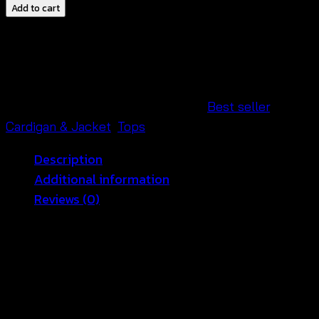
Faux
Add to cart
Fur
Coats-
เสื้อ
คลุม
ขน
SKU:
580901150160-A
Categories:
Best seller
,
มิ้งค์-580901150160
Cardigan & Jacket
,
Tops
quantity
Description
Additional information
Reviews (0)
ten shop ชวนสาวๆ มาสัมผัสได้ถึงความอบอุ่นและค
วามโร
แมนติกไปกับเสื้อถักสุ
ดนุ่ม เสื้อคาร์ดิแกนผ้าถักแขนกุด
มา
พร้อมงานปักเลื่อมโทนสีเข
้ากัน สะท้อนความสดใสและความ
ชีวิต
ชีวาให้แก่ลุคในฤดูหนาวของค
ุณด้วยโทนสว่างของตั
ว
เสื้อ สินค้าสวยตรงตามแบบ นางแบบถ่ายจากสินค้าจริงของ